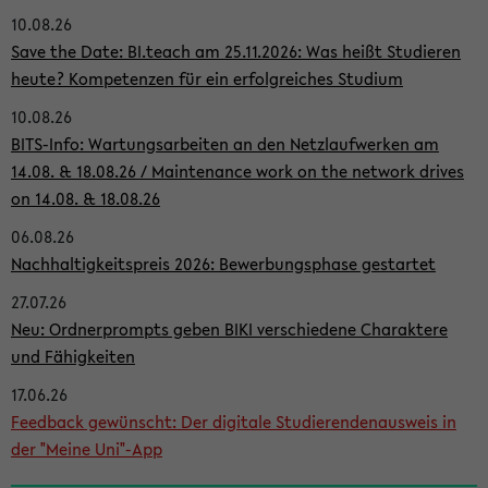
10.08.26
i
Save the Date: BI.teach am 25.11.2026: Was heißt Studieren
t
heute? Kompetenzen für ein erfolgreiches Studium
e
10.08.26
n
BITS-Info: Wartungsarbeiten an den Netzlaufwerken am
l
14.08. & 18.08.26 / Maintenance work on the network drives
on 14.08. & 18.08.26
e
i
06.08.26
Nachhaltigkeitspreis 2026: Bewerbungsphase gestartet
s
27.07.26
t
Neu: Ordnerprompts geben BIKI verschiedene Charaktere
e
und Fähigkeiten
17.06.26
Feedback gewünscht: Der digitale Studierendenausweis in
der "Meine Uni"-App