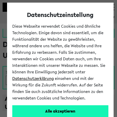
Datenschutzeinstellung
eKVV
Diese Webseite verwendet Cookies und ähnliche
Zur MeineUni App
Zum MeineUni Portal
Technologien. Einige davon sind essentiell, um die
Funktionalität der Website zu gewährleisten,
Das Lehrangebot der
während andere uns helfen, die Website und Ihre
Erfahrung zu verbessern. Falls Sie zustimmen,
Universität Bielefeld
verwenden wir Cookies und Daten auch, um Ihre
Interaktionen mit unserer Webseite zu messen. Sie
können Ihre Einwilligung jederzeit unter
Suche
Datenschutzerklärung
einsehen und mit der
Wirkung für die Zukunft widerrufen. Auf der Seite
finden Sie auch zusätzliche Informationen zu den
A
B
C
D
E
F
G
H
I
J
K
L
M
N
O
P
Q
R
S
T
verwendeten Cookies und Technologien.
U
V
W
X
Y
Z
Alle akzeptieren