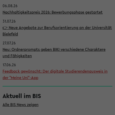
06.08.26
i
Nachhaltigkeitspreis 2026: Bewerbungsphase gestartet
t
31.07.26
e
👉 Neue Angebote zur Berufsorientierung an der Universität
n
Bielefeld
l
27.07.26
e
Neu: Ordnerprompts geben BIKI verschiedene Charaktere
i
und Fähigkeiten
s
17.06.26
Feedback gewünscht: Der digitale Studierendenausweis in
t
der "Meine Uni"-App
e
Aktuell im BIS
Alle BIS News zeigen