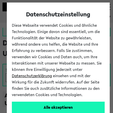
Datenschutzeinstellung
eKVV
Diese Webseite verwendet Cookies und ähnliche
Zur MeineUni App
Zum MeineUni Portal
Technologien. Einige davon sind essentiell, um die
Funktionalität der Website zu gewährleisten,
Das Lehrangebot der
während andere uns helfen, die Website und Ihre
Erfahrung zu verbessern. Falls Sie zustimmen,
Universität Bielefeld
verwenden wir Cookies und Daten auch, um Ihre
Interaktionen mit unserer Webseite zu messen. Sie
können Ihre Einwilligung jederzeit unter
Suche
Datenschutzerklärung
einsehen und mit der
Wirkung für die Zukunft widerrufen. Auf der Seite
finden Sie auch zusätzliche Informationen zu den
A
B
C
D
E
F
G
H
I
J
K
L
M
N
O
P
Q
R
S
T
verwendeten Cookies und Technologien.
U
V
W
X
Y
Z
Alle akzeptieren