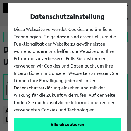
Datenschutzeinstellung
eKVV
Diese Webseite verwendet Cookies und ähnliche
Zur MeineUni App
Zum MeineUni Portal
Technologien. Einige davon sind essentiell, um die
Funktionalität der Website zu gewährleisten,
Das Lehrangebot der
während andere uns helfen, die Website und Ihre
Erfahrung zu verbessern. Falls Sie zustimmen,
Universität Bielefeld
verwenden wir Cookies und Daten auch, um Ihre
Interaktionen mit unserer Webseite zu messen. Sie
können Ihre Einwilligung jederzeit unter
Suche
Datenschutzerklärung
einsehen und mit der
Wirkung für die Zukunft widerrufen. Auf der Seite
finden Sie auch zusätzliche Informationen zu den
A
B
C
D
E
F
G
H
I
J
K
L
M
N
O
P
Q
R
S
T
verwendeten Cookies und Technologien.
U
V
W
X
Y
Z
Alle akzeptieren