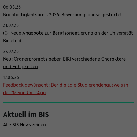
06.08.26
i
Nachhaltigkeitspreis 2026: Bewerbungsphase gestartet
t
31.07.26
e
👉 Neue Angebote zur Berufsorientierung an der Universität
n
Bielefeld
l
27.07.26
e
Neu: Ordnerprompts geben BIKI verschiedene Charaktere
i
und Fähigkeiten
s
17.06.26
Feedback gewünscht: Der digitale Studierendenausweis in
t
der "Meine Uni"-App
e
Aktuell im BIS
Alle BIS News zeigen