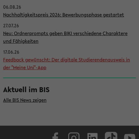
06.08.26
i
Nachhaltigkeitspreis 2026: Bewerbungsphase gestartet
t
27.07.26
e
Neu: Ordnerprompts geben BIKI verschiedene Charaktere
n
und Fähigkeiten
l
17.06.26
e
Feedback gewünscht: Der digitale Studierendenausweis in
i
der "Meine Uni"-App
s
t
Aktuell im BIS
e
Alle BIS News zeigen
Facebook
Instagram
LinkedIn
TikTok
Youtube