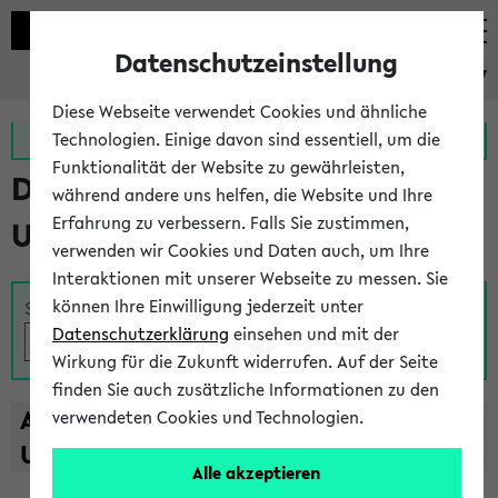
Datenschutzeinstellung
eKVV
Diese Webseite verwendet Cookies und ähnliche
Zur MeineUni App
Zum MeineUni Portal
Technologien. Einige davon sind essentiell, um die
Funktionalität der Website zu gewährleisten,
Das Lehrangebot der
während andere uns helfen, die Website und Ihre
Erfahrung zu verbessern. Falls Sie zustimmen,
Universität Bielefeld
verwenden wir Cookies und Daten auch, um Ihre
Interaktionen mit unserer Webseite zu messen. Sie
können Ihre Einwilligung jederzeit unter
Suche
Datenschutzerklärung
einsehen und mit der
Wirkung für die Zukunft widerrufen. Auf der Seite
finden Sie auch zusätzliche Informationen zu den
A
B
C
D
E
F
G
H
I
J
K
L
M
N
O
P
Q
R
S
T
verwendeten Cookies und Technologien.
U
V
W
X
Y
Z
Alle akzeptieren