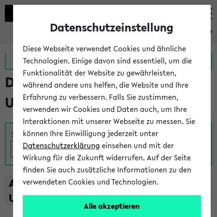
Datenschutzeinstellung
eKVV
Diese Webseite verwendet Cookies und ähnliche
Zur MeineUni App
Zum MeineUni Portal
Technologien. Einige davon sind essentiell, um die
Funktionalität der Website zu gewährleisten,
Das Lehrangebot der
während andere uns helfen, die Website und Ihre
Erfahrung zu verbessern. Falls Sie zustimmen,
Universität Bielefeld
verwenden wir Cookies und Daten auch, um Ihre
Interaktionen mit unserer Webseite zu messen. Sie
können Ihre Einwilligung jederzeit unter
Suche
Datenschutzerklärung
einsehen und mit der
Wirkung für die Zukunft widerrufen. Auf der Seite
finden Sie auch zusätzliche Informationen zu den
A
B
C
D
E
F
G
H
I
J
K
L
M
N
O
P
Q
R
S
T
verwendeten Cookies und Technologien.
U
V
W
X
Y
Z
Alle akzeptieren