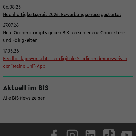
06.08.26
i
Nachhaltigkeitspreis 2026: Bewerbungsphase gestartet
t
27.07.26
e
Neu: Ordnerprompts geben BIKI verschiedene Charaktere
n
und Fähigkeiten
l
17.06.26
e
Feedback gewünscht: Der digitale Studierendenausweis in
i
der "Meine Uni"-App
s
t
Aktuell im BIS
e
Alle BIS News zeigen
Facebook
Instagram
LinkedIn
TikTok
Youtube