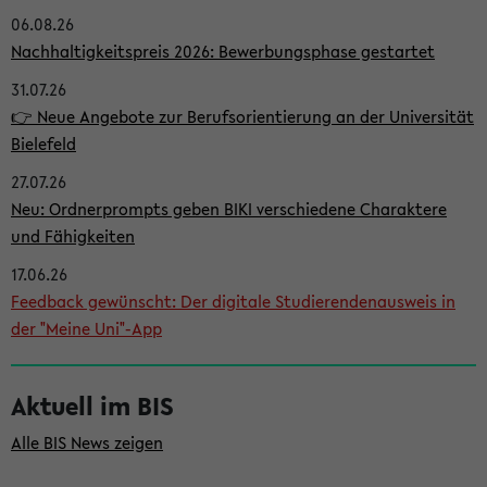
06.08.26
i
Nachhaltigkeitspreis 2026: Bewerbungsphase gestartet
t
31.07.26
e
👉 Neue Angebote zur Berufsorientierung an der Universität
n
Bielefeld
l
27.07.26
e
Neu: Ordnerprompts geben BIKI verschiedene Charaktere
i
und Fähigkeiten
s
17.06.26
Feedback gewünscht: Der digitale Studierendenausweis in
t
der "Meine Uni"-App
e
Aktuell im BIS
Alle BIS News zeigen