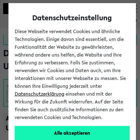
Datenschutzeinstellung
eKVV
Diese Webseite verwendet Cookies und ähnliche
Zur MeineUni App
Zum MeineUni Portal
Technologien. Einige davon sind essentiell, um die
Funktionalität der Website zu gewährleisten,
Das Lehrangebot der
während andere uns helfen, die Website und Ihre
Erfahrung zu verbessern. Falls Sie zustimmen,
Universität Bielefeld
verwenden wir Cookies und Daten auch, um Ihre
Interaktionen mit unserer Webseite zu messen. Sie
können Ihre Einwilligung jederzeit unter
Suche
Datenschutzerklärung
einsehen und mit der
Wirkung für die Zukunft widerrufen. Auf der Seite
finden Sie auch zusätzliche Informationen zu den
A
B
C
D
E
F
G
H
I
J
K
L
M
N
O
P
Q
R
S
T
verwendeten Cookies und Technologien.
U
V
W
X
Y
Z
Alle akzeptieren