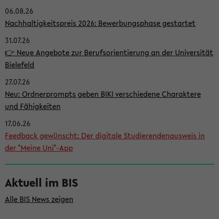
06.08.26
i
Nachhaltigkeitspreis 2026: Bewerbungsphase gestartet
t
31.07.26
e
👉 Neue Angebote zur Berufsorientierung an der Universität
n
Bielefeld
l
27.07.26
e
Neu: Ordnerprompts geben BIKI verschiedene Charaktere
i
und Fähigkeiten
s
17.06.26
Feedback gewünscht: Der digitale Studierendenausweis in
t
der "Meine Uni"-App
e
Aktuell im BIS
Alle BIS News zeigen