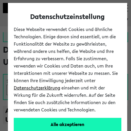
Datenschutzeinstellung
eKVV
Diese Webseite verwendet Cookies und ähnliche
Zur MeineUni App
Zum MeineUni Portal
Technologien. Einige davon sind essentiell, um die
Funktionalität der Website zu gewährleisten,
Das Lehrangebot der
während andere uns helfen, die Website und Ihre
Erfahrung zu verbessern. Falls Sie zustimmen,
Universität Bielefeld
verwenden wir Cookies und Daten auch, um Ihre
Interaktionen mit unserer Webseite zu messen. Sie
können Ihre Einwilligung jederzeit unter
Suche
Datenschutzerklärung
einsehen und mit der
Wirkung für die Zukunft widerrufen. Auf der Seite
finden Sie auch zusätzliche Informationen zu den
A
B
C
D
E
F
G
H
I
J
K
L
M
N
O
P
Q
R
S
T
verwendeten Cookies und Technologien.
U
V
W
X
Y
Z
Alle akzeptieren