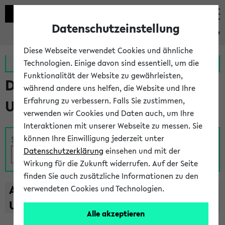
Datenschutzeinstellung
eKVV
Diese Webseite verwendet Cookies und ähnliche
Zur MeineUni App
Zum MeineUni Portal
Technologien. Einige davon sind essentiell, um die
Funktionalität der Website zu gewährleisten,
Das Lehrangebot der
während andere uns helfen, die Website und Ihre
Erfahrung zu verbessern. Falls Sie zustimmen,
Universität Bielefeld
verwenden wir Cookies und Daten auch, um Ihre
Interaktionen mit unserer Webseite zu messen. Sie
können Ihre Einwilligung jederzeit unter
Suche
Datenschutzerklärung
einsehen und mit der
Wirkung für die Zukunft widerrufen. Auf der Seite
finden Sie auch zusätzliche Informationen zu den
A
B
C
D
E
F
G
H
I
J
K
L
M
N
O
P
Q
R
S
T
verwendeten Cookies und Technologien.
U
V
W
X
Y
Z
Alle akzeptieren