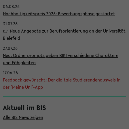
06.08.26
i
Nachhaltigkeitspreis 2026: Bewerbungsphase gestartet
t
31.07.26
e
👉 Neue Angebote zur Berufsorientierung an der Universität
n
Bielefeld
l
27.07.26
e
Neu: Ordnerprompts geben BIKI verschiedene Charaktere
i
und Fähigkeiten
s
17.06.26
Feedback gewünscht: Der digitale Studierendenausweis in
t
der "Meine Uni"-App
e
Aktuell im BIS
Alle BIS News zeigen