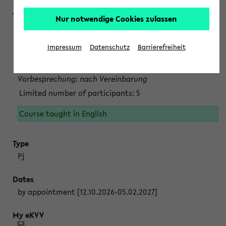
Nur notwendige Cookies zulassen
Projektmodul "Bakterielle Biotechnologie"
nach Vereinbarung; auch in der vorlesungsfreien Zeit.
Impressum
Datenschutz
Barrierefreiheit
Persönliche Anmeldung beim Veranstalter ist unbedingt
erforderlich.
Vorbesprechung: nach Vereinbarung
Limited number of participants: 5
Course taught in English
Pj
by appointment [12.10.2026-05.02.2027]