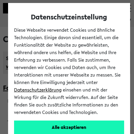
Datenschutzeinstellung
eKVV
Diese Webseite verwendet Cookies und ähnliche
Courses taught in English
Technologien. Einige davon sind essentiell, um die
Funktionalität der Website zu gewährleisten,
während andere uns helfen, die Website und Ihre
Semester:
Erfahrung zu verbessern. Falls Sie zustimmen,
WiSe 2026/2027
SoSe 2026
Previous...
verwenden wir Cookies und Daten auch, um Ihre
Interaktionen mit unserer Webseite zu messen. Sie
können Ihre Einwilligung jederzeit unter
Faculty of Biology
Datenschutzerklärung
einsehen und mit der
Wirkung für die Zukunft widerrufen. Auf der Seite
finden Sie auch zusätzliche Informationen zu den
200923
verwendeten Cookies und Technologien.
Alle akzeptieren
Wendisch, Peters-Wendisch, Stegelmann