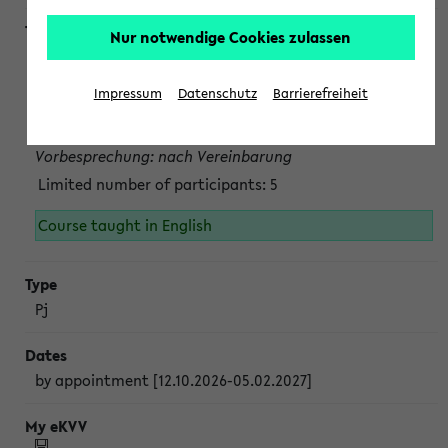
Nur notwendige Cookies zulassen
Projektmodul "Bakterielle Biotechnologie"
nach Vereinbarung; auch in der vorlesungsfreien Zeit.
Impressum
Datenschutz
Barrierefreiheit
Persönliche Anmeldung beim Veranstalter ist unbedingt
erforderlich.
Vorbesprechung: nach Vereinbarung
Limited number of participants: 5
Course taught in English
Pj
by appointment [12.10.2026-05.02.2027]