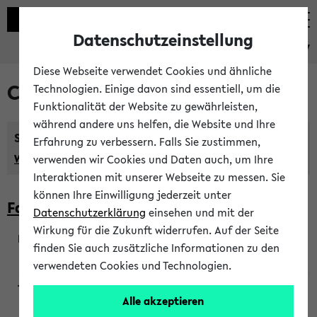
Datenschutzeinstellung
eKVV
Diese Webseite verwendet Cookies und ähnliche
Courses taught in English
Technologien. Einige davon sind essentiell, um die
Funktionalität der Website zu gewährleisten,
während andere uns helfen, die Website und Ihre
Semester:
Erfahrung zu verbessern. Falls Sie zustimmen,
WiSe 2026/2027
SoSe 2026
Previous...
verwenden wir Cookies und Daten auch, um Ihre
Interaktionen mit unserer Webseite zu messen. Sie
können Ihre Einwilligung jederzeit unter
Faculty of Biology
Datenschutzerklärung
einsehen und mit der
Wirkung für die Zukunft widerrufen. Auf der Seite
finden Sie auch zusätzliche Informationen zu den
200923
verwendeten Cookies und Technologien.
Alle akzeptieren
Wendisch, Peters-Wendisch, Stegelmann