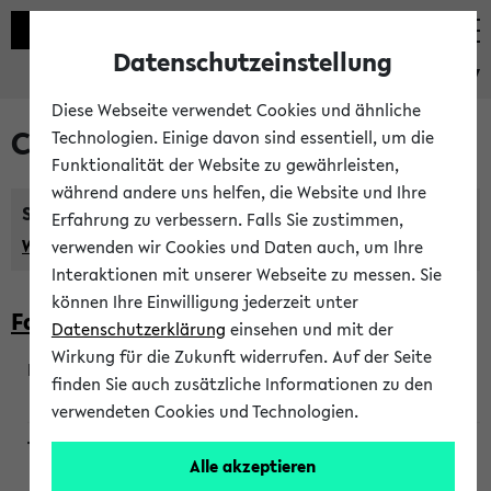
Datenschutzeinstellung
eKVV
Diese Webseite verwendet Cookies und ähnliche
Courses taught in English
Technologien. Einige davon sind essentiell, um die
Funktionalität der Website zu gewährleisten,
während andere uns helfen, die Website und Ihre
Semester:
Erfahrung zu verbessern. Falls Sie zustimmen,
WiSe 2026/2027
SoSe 2026
Previous...
verwenden wir Cookies und Daten auch, um Ihre
Interaktionen mit unserer Webseite zu messen. Sie
können Ihre Einwilligung jederzeit unter
Faculty of Biology
Datenschutzerklärung
einsehen und mit der
Wirkung für die Zukunft widerrufen. Auf der Seite
finden Sie auch zusätzliche Informationen zu den
200923
verwendeten Cookies und Technologien.
Alle akzeptieren
Wendisch, Peters-Wendisch, Stegelmann