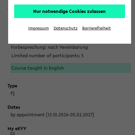
Nur notwendige Cookies zulassen
Projektmodul "Bakterielle Biotechnologie"
nach Vereinbarung; auch in der vorlesungsfreien Zeit.
Impressum
Datenschutz
Barrierefreiheit
Persönliche Anmeldung beim Veranstalter ist unbedingt
erforderlich.
Vorbesprechung: nach Vereinbarung
Limited number of participants: 5
Course taught in English
Pj
by appointment [12.10.2026-05.02.2027]