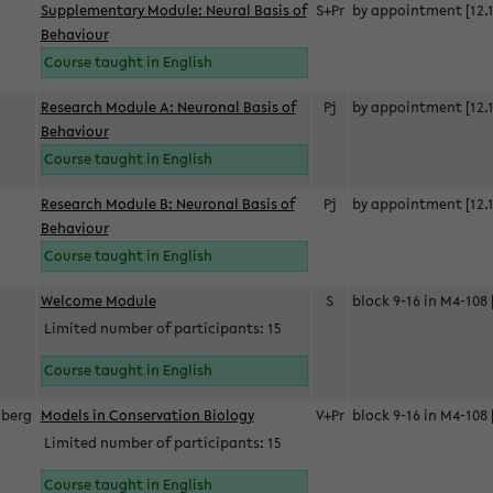
Supplementary Module: Neural Basis of
S+Pr
by appointment [12.1
Behaviour
Course taught in English
Research Module A: Neuronal Basis of
Pj
by appointment [12.1
Behaviour
Course taught in English
Research Module B: Neuronal Basis of
Pj
by appointment [12.1
Behaviour
Course taught in English
s
Welcome Module
S
block 9-16 in M4-108 
Limited number of participants: 15
Course taught in English
berg
Models in Conservation Biology
V+Pr
block 9-16 in M4-108 
Limited number of participants: 15
Course taught in English