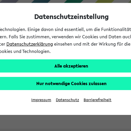
Datenschutzeinstellung
chnologien. Einige davon sind essentiell, um die Funktionalit
sern. Falls Sie zustimmen, verwenden wir Cookies und Daten auc
nter
Datenschutzerklärung
einsehen und mit der Wirkung für die 
ookies und Technologien.
Studies
Teaching
Internati
Alle akzeptieren
ht in English
Nur notwendige Cookies zulassen
Impressum
Datenschutz
Barrierefreiheit
Previous...