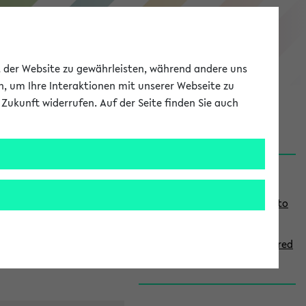
eKVV
ät der Website zu gewährleisten, während andere uns
h, um Ihre Interaktionen mit unserer Webseite zu
Zukunft widerrufen. Auf der Seite finden Sie auch
onal
MyUni
DE
LOG IN
S
Links
i
Use the combination search to
d
find specific lectures
e
How to indicate courses offered
b
in English
a