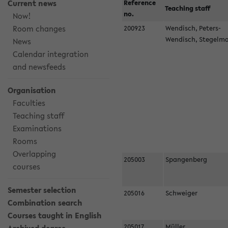
Current news
Reference
Teaching staff
no.
Now!
Room changes
200923
Wendisch, Peters-
Wendisch, Stegel
News
Calendar integration
and newsfeeds
Organisation
Faculties
Teaching staff
Examinations
Rooms
Overlapping
205003
Spangenberg
courses
Semester selection
205016
Schweiger
Combination search
Courses taught in English
205017
Müller