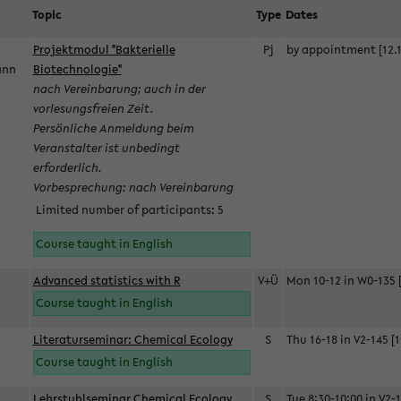
Topic
Type
Dates
Projektmodul "Bakterielle
Pj
by appointment [12.1
mann
Biotechnologie"
nach Vereinbarung; auch in der
vorlesungsfreien Zeit.
Persönliche Anmeldung beim
Veranstalter ist unbedingt
erforderlich.
Vorbesprechung: nach Vereinbarung
Limited number of participants: 5
Course taught in English
Advanced statistics with R
V+Ü
Mon 10-12 in W0-135 [
Course taught in English
Literaturseminar: Chemical Ecology
S
Thu 16-18 in V2-145 [1
Course taught in English
Lehrstuhlseminar Chemical Ecology
S
Tue 8:30-10:00 in V2-1