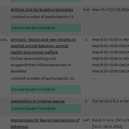
Writing club for budding biologists
V+Ü
Mon 15-17 [12.10.2026
Limited number of participants: 12
Course taught in English
ause,
Animal3 – Basics and new insights in
S
Wed 8:30-10:00 in W0-
applied animal behavior, animal
Wed 8:30-10:00 ONLIN
health and animal welfare
Wed 8:30-10:00 ONLINE
Online Veranstaltung mit
Wed 8:30-10:00 in W0-
ausgewählten Präsenzterminen in
Wed 8:30-10:00 ONLIN
Bielefeld
Wed 8:30-10:00 ONLIN
...
Limited number of participants: 20
Course taught in English
,
Adaptation in invasive species
S
Tue 14-16 in R.5 4-102
Course taught in English
Mastermodul B: Neural mechanisms of
V+Pr
block 9-16 in ZW1-22
behaviour
[16.11.-18.12.2026]