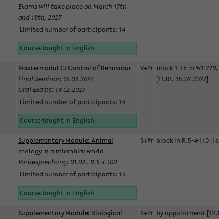
Exams will take place on March 17th
and 18th, 2027
Limited number of participants: 14
Course taught in English
Mastermodul C: Control of Behaviour
V+Pr
block 9-16 in W1-229,
Final Seminar: 15.02.2027
[11.01.-15.02.2027]
Oral Exams: 19.02.2027
Limited number of participants: 14
Course taught in English
Supplementary Module: Animal
S+Pr
block in R.5-4-110 [16
ecology in a microbial world
Vorbesprechung: 01.02., R.5 4-100
Limited number of participants: 14
Course taught in English
Supplementary Module: Biological
S+Pr
by appointment [12.1