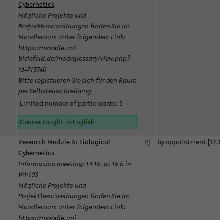
Cybernetics
Mögliche Projekte und
Projektbeschreibungen finden Sie im
Moodleraum unter folgendem Link:
https://moodle.uni-
bielefeld.de/mod/glossary/view.php?
id=713740
Bitte registrieren Sie sich für den Raum
per Selbsteinschreibung
Limited number of participants: 5
Course taught in English
Research Module A: Biological
Pj
by appointment [12.1
Cybernetics
Information meeting: 14.10. at 16 h in
W1-103
Mögliche Projekte und
Projektbeschreibungen finden Sie im
Moodleraum unter folgendem Link:
https://moodle.uni-