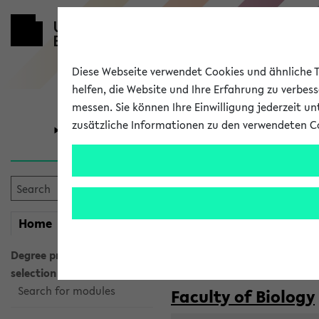
Diese Webseite verwendet Cookies und ähnliche Te
helfen, die Website und Ihre Erfahrung zu verbes
messen. Sie können Ihre Einwilligung jederzeit u
zusätzliche Informationen zu den verwendeten C
University
Research
Courses taug
my
Home
eKVV
Semester:
WiSe 2026/2027
SoSe 2026
Degree programme
selection
Search for modules
Faculty of Biology