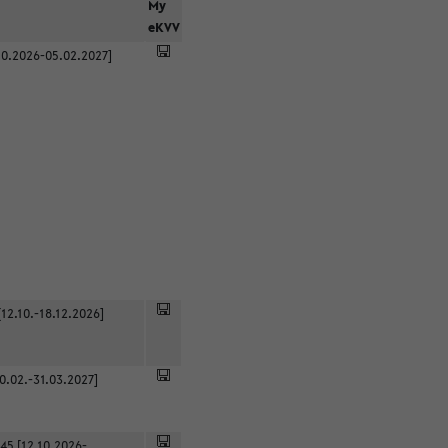
r
My
eKVV
0.2026-05.02.2027]
12.10.-18.12.2026]
0.02.-31.03.2027]
45 [12.10.2026-