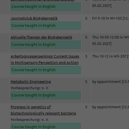
05.02.2027]
Course taught in English
Journalclub Biokybernetik
S
Fri 9-10 in W1-103 [12
Course taught in English
Aktuelle Themen der Biokybernetik
S
Thu 10:30-12:00 in W1
05.02.2027]
Course taught in English
Arbeitsgruppenseminar Current Issues
S
Thu 10-12 in W3-207 [
in Multisensory Perception and Action
Course taught in English
Metabolic Engineering
S
by appointment [12.1
Vorbesprechung: n. V.
Course taught in English
Progress in genetics of
S
by appointment [12.1
biotechnologically relevant bacteria
Vorbesprechung: n. V.
Course taught in English