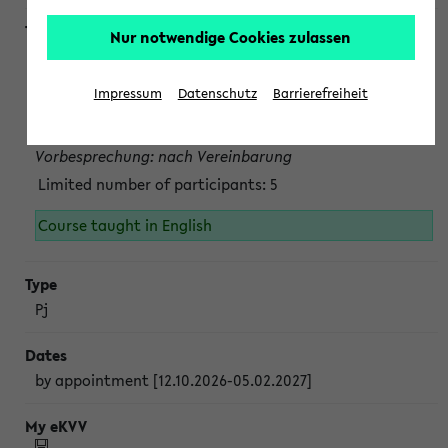
Nur notwendige Cookies zulassen
Projektmodul "Bakterielle Biotechnologie"
nach Vereinbarung; auch in der vorlesungsfreien Zeit.
Impressum
Datenschutz
Barrierefreiheit
Persönliche Anmeldung beim Veranstalter ist unbedingt
erforderlich.
Vorbesprechung: nach Vereinbarung
Limited number of participants: 5
Course taught in English
Pj
by appointment [12.10.2026-05.02.2027]