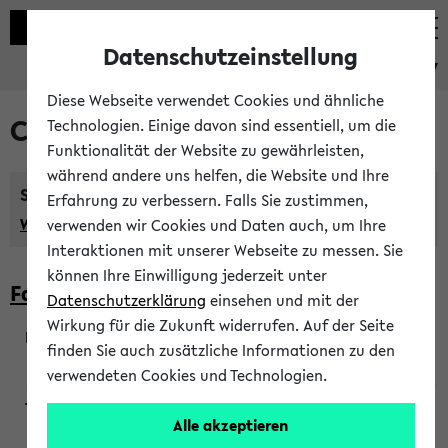
Datenschutzeinstellung
eKVV
Diese Webseite verwendet Cookies und ähnliche
Courses taught in English
Technologien. Einige davon sind essentiell, um die
Funktionalität der Website zu gewährleisten,
während andere uns helfen, die Website und Ihre
Semester:
Erfahrung zu verbessern. Falls Sie zustimmen,
WiSe 2026/2027
SoSe 2026
Previous...
verwenden wir Cookies und Daten auch, um Ihre
Interaktionen mit unserer Webseite zu messen. Sie
können Ihre Einwilligung jederzeit unter
Faculty of Biology
Datenschutzerklärung
einsehen und mit der
Wirkung für die Zukunft widerrufen. Auf der Seite
finden Sie auch zusätzliche Informationen zu den
200923
verwendeten Cookies und Technologien.
Alle akzeptieren
Wendisch, Peters-Wendisch, Stegelmann