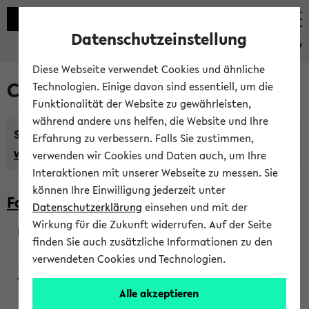
Datenschutzeinstellung
eKVV
Diese Webseite verwendet Cookies und ähnliche
Courses taught in English
Technologien. Einige davon sind essentiell, um die
Funktionalität der Website zu gewährleisten,
während andere uns helfen, die Website und Ihre
Semester:
Erfahrung zu verbessern. Falls Sie zustimmen,
WiSe 2026/2027
SoSe 2026
Previous...
verwenden wir Cookies und Daten auch, um Ihre
Interaktionen mit unserer Webseite zu messen. Sie
können Ihre Einwilligung jederzeit unter
Faculty of Biology
Datenschutzerklärung
einsehen und mit der
Wirkung für die Zukunft widerrufen. Auf der Seite
finden Sie auch zusätzliche Informationen zu den
200923
verwendeten Cookies und Technologien.
Alle akzeptieren
Wendisch, Peters-Wendisch, Stegelmann