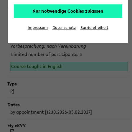
Nur notwendige Cookies zulassen
Projektmodul "Bakterielle Biotechnologie"
nach Vereinbarung; auch in der vorlesungsfreien Zeit.
Impressum
Datenschutz
Barrierefreiheit
Persönliche Anmeldung beim Veranstalter ist unbedingt
erforderlich.
Vorbesprechung: nach Vereinbarung
Limited number of participants: 5
Course taught in English
Pj
by appointment [12.10.2026-05.02.2027]