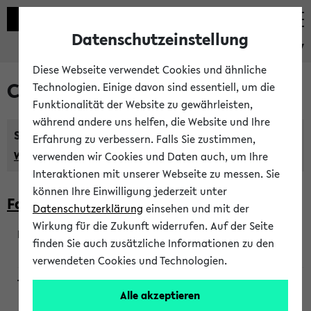
Datenschutzeinstellung
eKVV
Diese Webseite verwendet Cookies und ähnliche
Courses taught in English
Technologien. Einige davon sind essentiell, um die
Funktionalität der Website zu gewährleisten,
während andere uns helfen, die Website und Ihre
Semester:
Erfahrung zu verbessern. Falls Sie zustimmen,
WiSe 2026/2027
SoSe 2026
Previous...
verwenden wir Cookies und Daten auch, um Ihre
Interaktionen mit unserer Webseite zu messen. Sie
können Ihre Einwilligung jederzeit unter
Faculty of Biology
Datenschutzerklärung
einsehen und mit der
Wirkung für die Zukunft widerrufen. Auf der Seite
finden Sie auch zusätzliche Informationen zu den
200923
verwendeten Cookies und Technologien.
Alle akzeptieren
Wendisch, Peters-Wendisch, Stegelmann