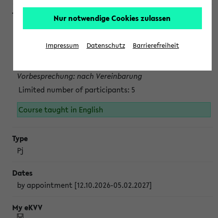
Nur notwendige Cookies zulassen
Projektmodul "Bakterielle Biotechnologie"
nach Vereinbarung; auch in der vorlesungsfreien Zeit.
Impressum
Datenschutz
Barrierefreiheit
Persönliche Anmeldung beim Veranstalter ist unbedingt
erforderlich.
Vorbesprechung: nach Vereinbarung
Limited number of participants: 5
Course taught in English
Pj
by appointment [12.10.2026-05.02.2027]