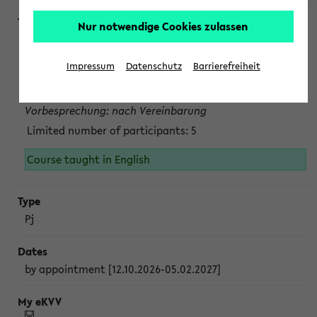
Nur notwendige Cookies zulassen
Projektmodul "Bakterielle Biotechnologie"
nach Vereinbarung; auch in der vorlesungsfreien Zeit.
Impressum
Datenschutz
Barrierefreiheit
Persönliche Anmeldung beim Veranstalter ist unbedingt
erforderlich.
Vorbesprechung: nach Vereinbarung
Limited number of participants: 5
Course taught in English
Pj
by appointment [12.10.2026-05.02.2027]