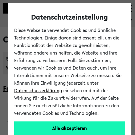
Datenschutzeinstellung
eKVV
Diese Webseite verwendet Cookies und ähnliche
Courses taught in English
Technologien. Einige davon sind essentiell, um die
Funktionalität der Website zu gewährleisten,
während andere uns helfen, die Website und Ihre
Semester:
Erfahrung zu verbessern. Falls Sie zustimmen,
WiSe 2026/2027
SoSe 2026
Previous...
verwenden wir Cookies und Daten auch, um Ihre
Interaktionen mit unserer Webseite zu messen. Sie
können Ihre Einwilligung jederzeit unter
Faculty of Biology
Datenschutzerklärung
einsehen und mit der
Wirkung für die Zukunft widerrufen. Auf der Seite
finden Sie auch zusätzliche Informationen zu den
200923
verwendeten Cookies und Technologien.
Alle akzeptieren
Wendisch, Peters-Wendisch, Stegelmann