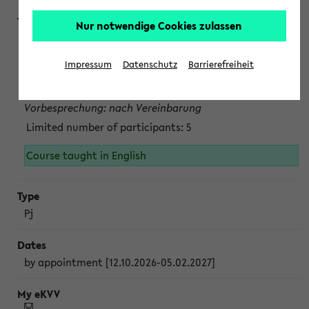
Nur notwendige Cookies zulassen
Projektmodul "Bakterielle Biotechnologie"
nach Vereinbarung; auch in der vorlesungsfreien Zeit.
Impressum
Datenschutz
Barrierefreiheit
Persönliche Anmeldung beim Veranstalter ist unbedingt
erforderlich.
Vorbesprechung: nach Vereinbarung
Limited number of participants: 5
Course taught in English
Pj
by appointment [12.10.2026-05.02.2027]