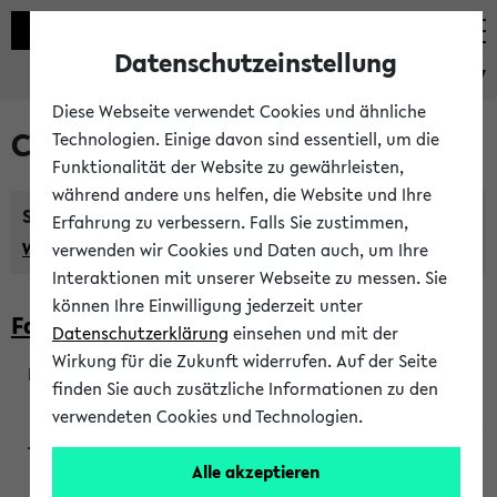
Datenschutzeinstellung
eKVV
Diese Webseite verwendet Cookies und ähnliche
Courses taught in English
Technologien. Einige davon sind essentiell, um die
Funktionalität der Website zu gewährleisten,
während andere uns helfen, die Website und Ihre
Semester:
Erfahrung zu verbessern. Falls Sie zustimmen,
WiSe 2026/2027
SoSe 2026
Previous...
verwenden wir Cookies und Daten auch, um Ihre
Interaktionen mit unserer Webseite zu messen. Sie
können Ihre Einwilligung jederzeit unter
Faculty of Biology
Datenschutzerklärung
einsehen und mit der
Wirkung für die Zukunft widerrufen. Auf der Seite
finden Sie auch zusätzliche Informationen zu den
200923
verwendeten Cookies und Technologien.
Alle akzeptieren
Wendisch, Peters-Wendisch, Stegelmann