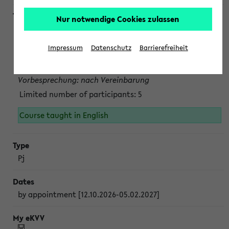
Nur notwendige Cookies zulassen
Projektmodul "Bakterielle Biotechnologie"
nach Vereinbarung; auch in der vorlesungsfreien Zeit.
Impressum
Datenschutz
Barrierefreiheit
Persönliche Anmeldung beim Veranstalter ist unbedingt
erforderlich.
Vorbesprechung: nach Vereinbarung
Limited number of participants: 5
Course taught in English
Pj
by appointment [12.10.2026-05.02.2027]