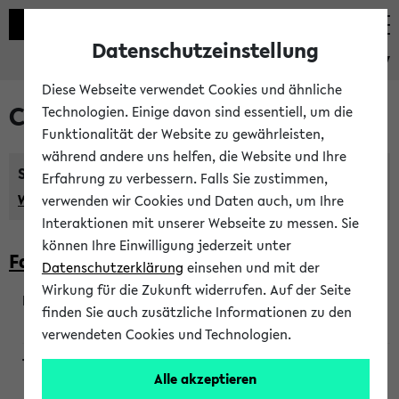
Datenschutzeinstellung
eKVV
Diese Webseite verwendet Cookies und ähnliche
Courses taught in English
Technologien. Einige davon sind essentiell, um die
Funktionalität der Website zu gewährleisten,
während andere uns helfen, die Website und Ihre
Semester:
Erfahrung zu verbessern. Falls Sie zustimmen,
WiSe 2026/2027
SoSe 2026
Previous...
verwenden wir Cookies und Daten auch, um Ihre
Interaktionen mit unserer Webseite zu messen. Sie
können Ihre Einwilligung jederzeit unter
Faculty of Biology
Datenschutzerklärung
einsehen und mit der
Wirkung für die Zukunft widerrufen. Auf der Seite
finden Sie auch zusätzliche Informationen zu den
200923
verwendeten Cookies und Technologien.
Alle akzeptieren
Wendisch, Peters-Wendisch, Stegelmann