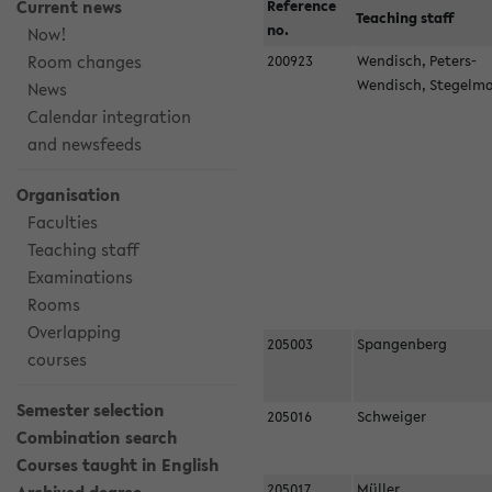
Current news
Reference
Teaching staff
no.
Now!
Room changes
200923
Wendisch, Peters-
Wendisch, Stegel
News
Calendar integration
and newsfeeds
Organisation
Faculties
Teaching staff
Examinations
Rooms
Overlapping
205003
Spangenberg
courses
Semester selection
205016
Schweiger
Combination search
Courses taught in English
205017
Müller