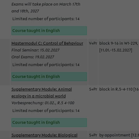
Exams will take place on March 17th
and 18th, 2027
Limited number of participants: 14
Course taught in English
Mastermodul C: Control of Behaviour
V+Pr
block 9-16 in W1-229,
Final Seminar: 15.02.2027
[11.01.-15.02.2027]
Oral Exams: 19.02.2027
Limited number of participants: 14
Course taught in English
Supplementary Module: Animal
S+Pr
block in R.5-4-110 [16
ecology in a microbial world
Vorbesprechung: 01.02., R.5 4-100
Limited number of participants: 14
Course taught in English
Supplementary Module: Biological
S+Pr
by appointment [12.1