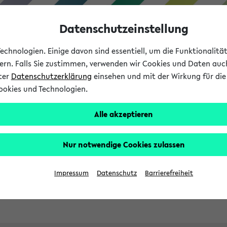
Datenschutzeinstellung
chnologien. Einige davon sind essentiell, um die Funktionalit
sern. Falls Sie zustimmen, verwenden wir Cookies und Daten auc
nter
Datenschutzerklärung
einsehen und mit der Wirkung für die 
ookies und Technologien.
Studies
Teaching
Internati
Alle akzeptieren
ht in English
Nur notwendige Cookies zulassen
Impressum
Datenschutz
Barrierefreiheit
Previous...