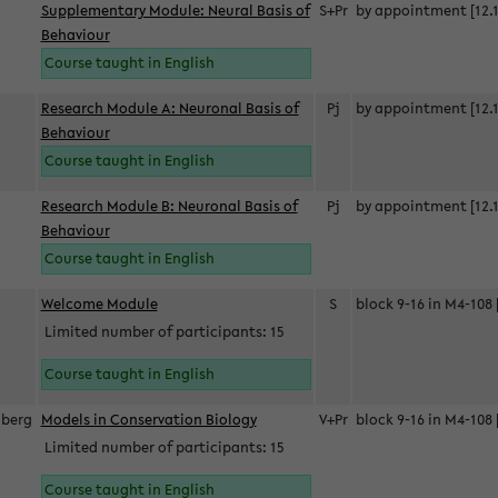
Supplementary Module: Neural Basis of
S+Pr
by appointment [12.1
Behaviour
Course taught in English
Research Module A: Neuronal Basis of
Pj
by appointment [12.1
Behaviour
Course taught in English
Research Module B: Neuronal Basis of
Pj
by appointment [12.1
Behaviour
Course taught in English
s
Welcome Module
S
block 9-16 in M4-108 
Limited number of participants: 15
Course taught in English
berg
Models in Conservation Biology
V+Pr
block 9-16 in M4-108 
Limited number of participants: 15
Course taught in English