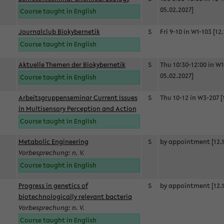
05.02.2027]
Course taught in English
Journalclub Biokybernetik
S
Fri 9-10 in W1-103 [12
Course taught in English
Aktuelle Themen der Biokybernetik
S
Thu 10:30-12:00 in W1
05.02.2027]
Course taught in English
Arbeitsgruppenseminar Current Issues
S
Thu 10-12 in W3-207 [
in Multisensory Perception and Action
Course taught in English
Metabolic Engineering
S
by appointment [12.1
Vorbesprechung: n. V.
Course taught in English
Progress in genetics of
S
by appointment [12.1
biotechnologically relevant bacteria
Vorbesprechung: n. V.
Course taught in English