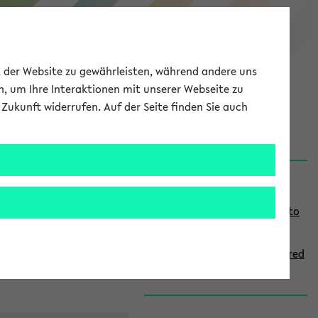
eKVV
ät der Website zu gewährleisten, während andere uns
h, um Ihre Interaktionen mit unserer Webseite zu
Zukunft widerrufen. Auf der Seite finden Sie auch
onal
MyUni
DE
LOG IN
S
Links
i
Use the combination search to
d
find specific lectures
e
How to indicate courses offered
b
in English
a