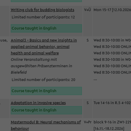
Writing club for budding biologists
V+Ü
Mon 15-17 [12.10.2026
Limited number of participants: 12
Course taught in English
ause,
Animal3 – Basics and new insights in
S
Wed 8:30-10:00 in W0-
applied animal behavior, animal
Wed 8:30-10:00 ONLIN
health and animal welfare
Wed 8:30-10:00 ONLINE
Online Veranstaltung mit
Wed 8:30-10:00 in W0-
ausgewählten Präsenzterminen in
Wed 8:30-10:00 ONLIN
Bielefeld
Wed 8:30-10:00 ONLIN
...
Limited number of participants: 20
Course taught in English
,
Adaptation in invasive species
S
Tue 14-16 in R.5 4-102
Course taught in English
Mastermodul B: Neural mechanisms of
V+Pr
block 9-16 in ZW1-22
behaviour
[16.11.-18.12.2026]