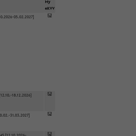
r
My
eKVV
0.2026-05.02.2027]
12.10.-18.12.2026]
0.02.-31.03.2027]
45 [12.10.2026-