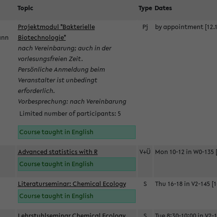
Topic
Type
Dates
Projektmodul "Bakterielle
Pj
by appointment [12.1
mann
Biotechnologie"
nach Vereinbarung; auch in der
vorlesungsfreien Zeit.
Persönliche Anmeldung beim
Veranstalter ist unbedingt
erforderlich.
Vorbesprechung: nach Vereinbarung
Limited number of participants: 5
Course taught in English
Advanced statistics with R
V+Ü
Mon 10-12 in W0-135 [
Course taught in English
Literaturseminar: Chemical Ecology
S
Thu 16-18 in V2-145 [1
Course taught in English
Lehrstuhlseminar Chemical Ecology
S
Tue 8:30-10:00 in V2-1