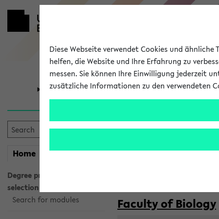
Diese Webseite verwendet Cookies und ähnliche Te
helfen, die Website und Ihre Erfahrung zu verbes
messen. Sie können Ihre Einwilligung jederzeit u
zusätzliche Informationen zu den verwendeten C
University
Research
Courses taug
my
Home
eKVV
Semester:
WiSe 2026/2027
SoSe 2026
Degree programme
selection
Search for modules
Faculty of Biology