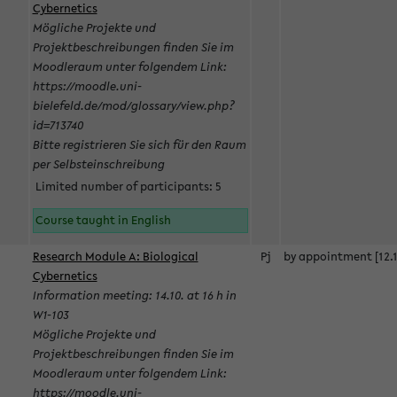
Cybernetics
Mögliche Projekte und
Projektbeschreibungen finden Sie im
Moodleraum unter folgendem Link:
https://moodle.uni-
bielefeld.de/mod/glossary/view.php?
id=713740
Bitte registrieren Sie sich für den Raum
per Selbsteinschreibung
Limited number of participants: 5
Course taught in English
Research Module A: Biological
Pj
by appointment [12.1
Cybernetics
Information meeting: 14.10. at 16 h in
W1-103
Mögliche Projekte und
Projektbeschreibungen finden Sie im
Moodleraum unter folgendem Link:
https://moodle.uni-