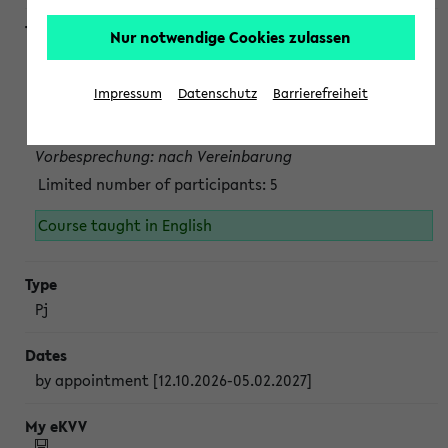
Nur notwendige Cookies zulassen
Projektmodul "Bakterielle Biotechnologie"
nach Vereinbarung; auch in der vorlesungsfreien Zeit.
Impressum
Datenschutz
Barrierefreiheit
Persönliche Anmeldung beim Veranstalter ist unbedingt
erforderlich.
Vorbesprechung: nach Vereinbarung
Limited number of participants: 5
Course taught in English
Pj
by appointment [12.10.2026-05.02.2027]