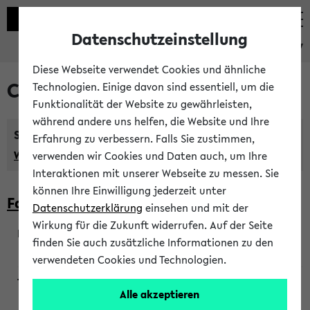
Datenschutzeinstellung
eKVV
Diese Webseite verwendet Cookies und ähnliche
Courses taught in English
Technologien. Einige davon sind essentiell, um die
Funktionalität der Website zu gewährleisten,
während andere uns helfen, die Website und Ihre
Semester:
Erfahrung zu verbessern. Falls Sie zustimmen,
WiSe 2026/2027
SoSe 2026
Previous...
verwenden wir Cookies und Daten auch, um Ihre
Interaktionen mit unserer Webseite zu messen. Sie
können Ihre Einwilligung jederzeit unter
Faculty of Biology
Datenschutzerklärung
einsehen und mit der
Wirkung für die Zukunft widerrufen. Auf der Seite
finden Sie auch zusätzliche Informationen zu den
200923
verwendeten Cookies und Technologien.
Alle akzeptieren
Wendisch, Peters-Wendisch, Stegelmann