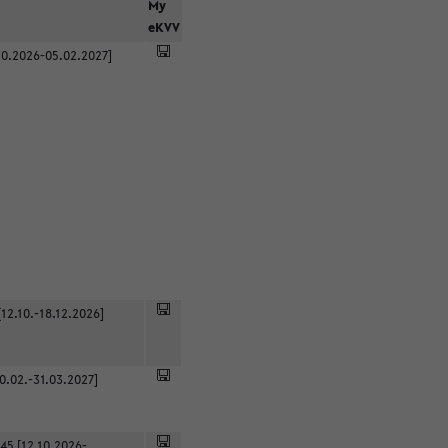
r
My
eKVV
0.2026-05.02.2027]
12.10.-18.12.2026]
0.02.-31.03.2027]
45 [12.10.2026-