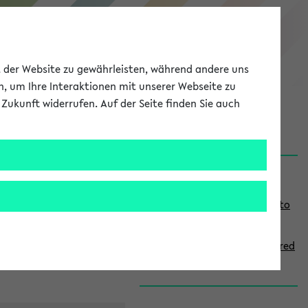
eKVV
ät der Website zu gewährleisten, während andere uns
h, um Ihre Interaktionen mit unserer Webseite zu
Zukunft widerrufen. Auf der Seite finden Sie auch
onal
MyUni
DE
LOG IN
S
Links
i
Use the combination search to
d
find specific lectures
e
How to indicate courses offered
b
in English
a