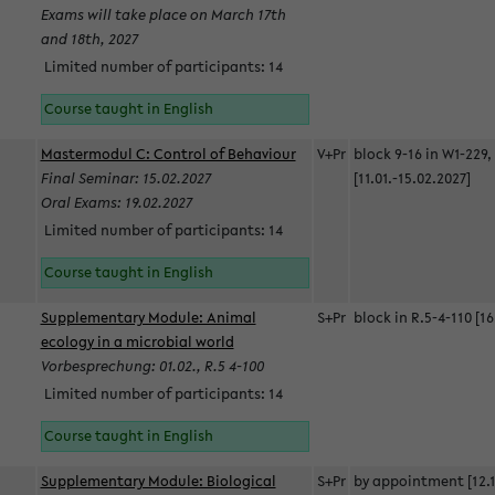
Exams will take place on March 17th
and 18th, 2027
Limited number of participants: 14
Course taught in English
Mastermodul C: Control of Behaviour
V+Pr
block 9-16 in W1-229,
Final Seminar: 15.02.2027
[11.01.-15.02.2027]
Oral Exams: 19.02.2027
Limited number of participants: 14
Course taught in English
Supplementary Module: Animal
S+Pr
block in R.5-4-110 [16
ecology in a microbial world
Vorbesprechung: 01.02., R.5 4-100
Limited number of participants: 14
Course taught in English
Supplementary Module: Biological
S+Pr
by appointment [12.1