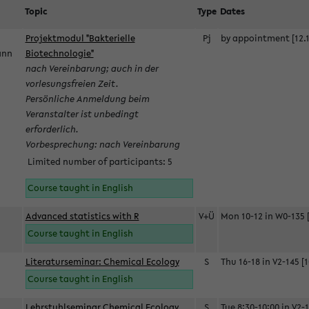
Topic
Type
Dates
Projektmodul "Bakterielle
Pj
by appointment [12.1
mann
Biotechnologie"
nach Vereinbarung; auch in der
vorlesungsfreien Zeit.
Persönliche Anmeldung beim
Veranstalter ist unbedingt
erforderlich.
Vorbesprechung: nach Vereinbarung
Limited number of participants: 5
Course taught in English
Advanced statistics with R
V+Ü
Mon 10-12 in W0-135 [
Course taught in English
Literaturseminar: Chemical Ecology
S
Thu 16-18 in V2-145 [1
Course taught in English
Lehrstuhlseminar Chemical Ecology
S
Tue 8:30-10:00 in V2-1