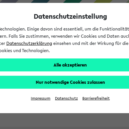
Datenschutzeinstellung
chnologien. Einige davon sind essentiell, um die Funktionalit
sern. Falls Sie zustimmen, verwenden wir Cookies und Daten auc
nter
Datenschutzerklärung
einsehen und mit der Wirkung für die 
ookies und Technologien.
Studies
Teaching
Internati
Alle akzeptieren
ht in English
Nur notwendige Cookies zulassen
Impressum
Datenschutz
Barrierefreiheit
Previous...