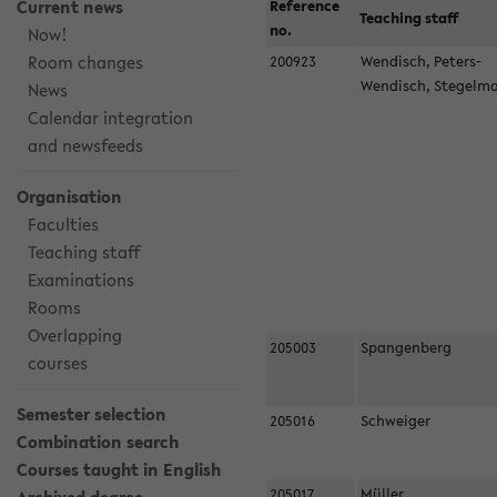
Current news
Reference
Teaching staff
no.
Now!
Room changes
200923
Wendisch, Peters-
Wendisch, Stegel
News
Calendar integration
and newsfeeds
Organisation
Faculties
Teaching staff
Examinations
Rooms
Overlapping
205003
Spangenberg
courses
Semester selection
205016
Schweiger
Combination search
Courses taught in English
205017
Müller