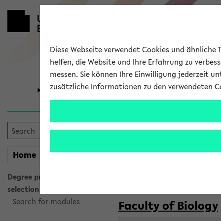
Diese Webseite verwendet Cookies und ähnliche Te
helfen, die Website und Ihre Erfahrung zu verbes
messen. Sie können Ihre Einwilligung jederzeit u
zusätzliche Informationen zu den verwendeten C
University
Research
Courses taug
my
Home
eKVV
Semester:
WiSe 2026/2027
SoSe 2026
Degree programme
selection
Search for modules
Faculty of Biology