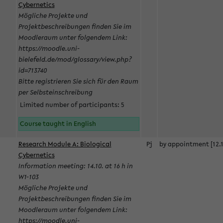
Cybernetics
Mögliche Projekte und
Projektbeschreibungen finden Sie im
Moodleraum unter folgendem Link:
https://moodle.uni-
bielefeld.de/mod/glossary/view.php?
id=713740
Bitte registrieren Sie sich für den Raum
per Selbsteinschreibung
Limited number of participants: 5
Course taught in English
Research Module A: Biological
Pj
by appointment [12.1
Cybernetics
Information meeting: 14.10. at 16 h in
W1-103
Mögliche Projekte und
Projektbeschreibungen finden Sie im
Moodleraum unter folgendem Link:
https://moodle.uni-