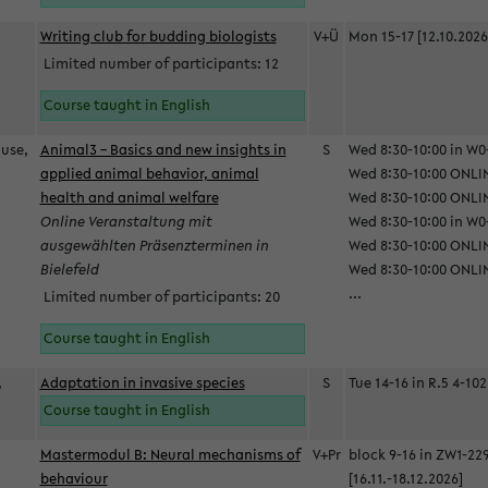
Writing club for budding biologists
V+Ü
Mon 15-17 [12.10.2026
Limited number of participants: 12
Course taught in English
ause,
Animal3 – Basics and new insights in
S
Wed 8:30-10:00 in W0-
applied animal behavior, animal
Wed 8:30-10:00 ONLIN
health and animal welfare
Wed 8:30-10:00 ONLINE
Online Veranstaltung mit
Wed 8:30-10:00 in W0-
ausgewählten Präsenzterminen in
Wed 8:30-10:00 ONLIN
Bielefeld
Wed 8:30-10:00 ONLIN
...
Limited number of participants: 20
Course taught in English
,
Adaptation in invasive species
S
Tue 14-16 in R.5 4-102
Course taught in English
Mastermodul B: Neural mechanisms of
V+Pr
block 9-16 in ZW1-22
behaviour
[16.11.-18.12.2026]