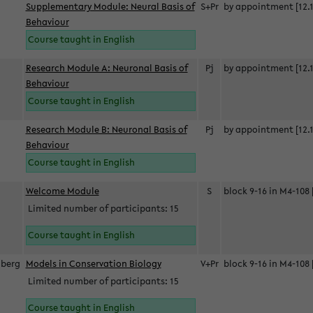
Supplementary Module: Neural Basis of
S+Pr
by appointment [12.1
Behaviour
Course taught in English
Research Module A: Neuronal Basis of
Pj
by appointment [12.1
Behaviour
Course taught in English
Research Module B: Neuronal Basis of
Pj
by appointment [12.1
Behaviour
Course taught in English
s
Welcome Module
S
block 9-16 in M4-108 
Limited number of participants: 15
Course taught in English
berg
Models in Conservation Biology
V+Pr
block 9-16 in M4-108 
Limited number of participants: 15
Course taught in English