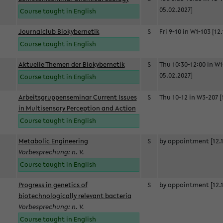
05.02.2027]
Course taught in English
Journalclub Biokybernetik
S
Fri 9-10 in W1-103 [12
Course taught in English
Aktuelle Themen der Biokybernetik
S
Thu 10:30-12:00 in W1
05.02.2027]
Course taught in English
Arbeitsgruppenseminar Current Issues
S
Thu 10-12 in W3-207 [
in Multisensory Perception and Action
Course taught in English
Metabolic Engineering
S
by appointment [12.1
Vorbesprechung: n. V.
Course taught in English
Progress in genetics of
S
by appointment [12.1
biotechnologically relevant bacteria
Vorbesprechung: n. V.
Course taught in English