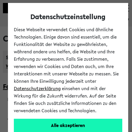
Datenschutzeinstellung
eKVV
Diese Webseite verwendet Cookies und ähnliche
Courses taught in English
Technologien. Einige davon sind essentiell, um die
Funktionalität der Website zu gewährleisten,
während andere uns helfen, die Website und Ihre
Semester:
Erfahrung zu verbessern. Falls Sie zustimmen,
WiSe 2026/2027
SoSe 2026
Previous...
verwenden wir Cookies und Daten auch, um Ihre
Interaktionen mit unserer Webseite zu messen. Sie
können Ihre Einwilligung jederzeit unter
Faculty of Biology
Datenschutzerklärung
einsehen und mit der
Wirkung für die Zukunft widerrufen. Auf der Seite
finden Sie auch zusätzliche Informationen zu den
200923
verwendeten Cookies und Technologien.
Alle akzeptieren
Wendisch, Peters-Wendisch, Stegelmann