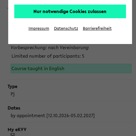
Nur notwendige Cookies zulassen
Projektmodul "Bakterielle Biotechnologie"
nach Vereinbarung; auch in der vorlesungsfreien Zeit.
Impressum
Datenschutz
Barrierefreiheit
Persönliche Anmeldung beim Veranstalter ist unbedingt
erforderlich.
Vorbesprechung: nach Vereinbarung
Limited number of participants: 5
Course taught in English
Pj
by appointment [12.10.2026-05.02.2027]