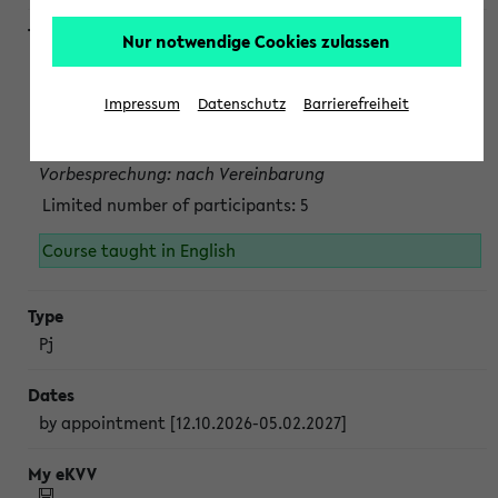
Nur notwendige Cookies zulassen
Projektmodul "Bakterielle Biotechnologie"
nach Vereinbarung; auch in der vorlesungsfreien Zeit.
Impressum
Datenschutz
Barrierefreiheit
Persönliche Anmeldung beim Veranstalter ist unbedingt
erforderlich.
Vorbesprechung: nach Vereinbarung
Limited number of participants: 5
Course taught in English
Pj
by appointment [12.10.2026-05.02.2027]