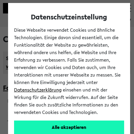
Datenschutzeinstellung
eKVV
Diese Webseite verwendet Cookies und ähnliche
Courses taught in English
Technologien. Einige davon sind essentiell, um die
Funktionalität der Website zu gewährleisten,
während andere uns helfen, die Website und Ihre
Semester:
Erfahrung zu verbessern. Falls Sie zustimmen,
WiSe 2026/2027
SoSe 2026
Previous...
verwenden wir Cookies und Daten auch, um Ihre
Interaktionen mit unserer Webseite zu messen. Sie
können Ihre Einwilligung jederzeit unter
Faculty of Biology
Datenschutzerklärung
einsehen und mit der
Wirkung für die Zukunft widerrufen. Auf der Seite
finden Sie auch zusätzliche Informationen zu den
200923
verwendeten Cookies und Technologien.
Alle akzeptieren
Wendisch, Peters-Wendisch, Stegelmann