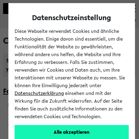
Datenschutzeinstellung
eKVV
Diese Webseite verwendet Cookies und ähnliche
Courses taught in English
Technologien. Einige davon sind essentiell, um die
Funktionalität der Website zu gewährleisten,
während andere uns helfen, die Website und Ihre
Semester:
Erfahrung zu verbessern. Falls Sie zustimmen,
WiSe 2026/2027
SoSe 2026
Previous...
verwenden wir Cookies und Daten auch, um Ihre
Interaktionen mit unserer Webseite zu messen. Sie
können Ihre Einwilligung jederzeit unter
Faculty of Biology
Datenschutzerklärung
einsehen und mit der
Wirkung für die Zukunft widerrufen. Auf der Seite
finden Sie auch zusätzliche Informationen zu den
200923
verwendeten Cookies und Technologien.
Alle akzeptieren
Wendisch, Peters-Wendisch, Stegelmann