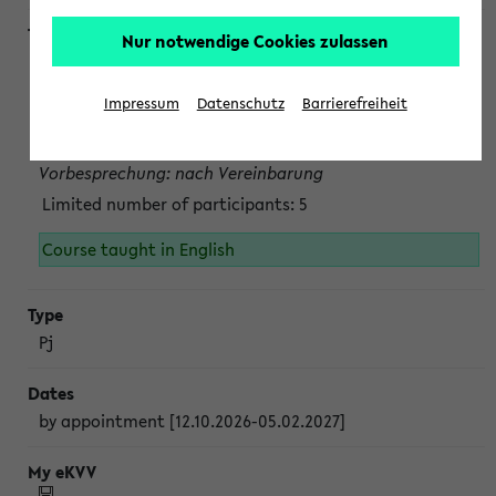
Nur notwendige Cookies zulassen
Projektmodul "Bakterielle Biotechnologie"
nach Vereinbarung; auch in der vorlesungsfreien Zeit.
Impressum
Datenschutz
Barrierefreiheit
Persönliche Anmeldung beim Veranstalter ist unbedingt
erforderlich.
Vorbesprechung: nach Vereinbarung
Limited number of participants: 5
Course taught in English
Pj
by appointment [12.10.2026-05.02.2027]