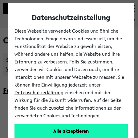
Datenschutzeinstellung
eKVV
Diese Webseite verwendet Cookies und ähnliche
Courses taught in English
Technologien. Einige davon sind essentiell, um die
Funktionalität der Website zu gewährleisten,
während andere uns helfen, die Website und Ihre
Semester:
Erfahrung zu verbessern. Falls Sie zustimmen,
WiSe 2026/2027
SoSe 2026
Previous...
verwenden wir Cookies und Daten auch, um Ihre
Interaktionen mit unserer Webseite zu messen. Sie
können Ihre Einwilligung jederzeit unter
Faculty of Biology
Datenschutzerklärung
einsehen und mit der
Wirkung für die Zukunft widerrufen. Auf der Seite
finden Sie auch zusätzliche Informationen zu den
200923
verwendeten Cookies und Technologien.
Alle akzeptieren
Wendisch, Peters-Wendisch, Stegelmann