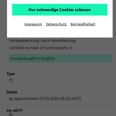
Nur notwendige Cookies zulassen
Projektmodul "Bakterielle Biotechnologie"
nach Vereinbarung; auch in der vorlesungsfreien Zeit.
Impressum
Datenschutz
Barrierefreiheit
Persönliche Anmeldung beim Veranstalter ist unbedingt
erforderlich.
Vorbesprechung: nach Vereinbarung
Limited number of participants: 5
Course taught in English
Pj
by appointment [12.10.2026-05.02.2027]