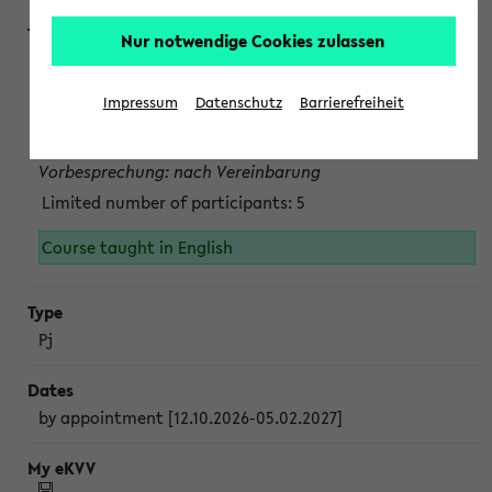
Nur notwendige Cookies zulassen
Projektmodul "Bakterielle Biotechnologie"
nach Vereinbarung; auch in der vorlesungsfreien Zeit.
Impressum
Datenschutz
Barrierefreiheit
Persönliche Anmeldung beim Veranstalter ist unbedingt
erforderlich.
Vorbesprechung: nach Vereinbarung
Limited number of participants: 5
Course taught in English
Pj
by appointment [12.10.2026-05.02.2027]