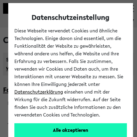
Datenschutzeinstellung
eKVV
Diese Webseite verwendet Cookies und ähnliche
Courses taught in English
Technologien. Einige davon sind essentiell, um die
Funktionalität der Website zu gewährleisten,
während andere uns helfen, die Website und Ihre
Semester:
Erfahrung zu verbessern. Falls Sie zustimmen,
WiSe 2026/2027
SoSe 2026
Previous...
verwenden wir Cookies und Daten auch, um Ihre
Interaktionen mit unserer Webseite zu messen. Sie
können Ihre Einwilligung jederzeit unter
Faculty of Biology
Datenschutzerklärung
einsehen und mit der
Wirkung für die Zukunft widerrufen. Auf der Seite
finden Sie auch zusätzliche Informationen zu den
200923
verwendeten Cookies und Technologien.
Alle akzeptieren
Wendisch, Peters-Wendisch, Stegelmann