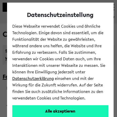
Datenschutzeinstellung
eKVV
Diese Webseite verwendet Cookies und ähnliche
Courses taught in English
Technologien. Einige davon sind essentiell, um die
Funktionalität der Website zu gewährleisten,
während andere uns helfen, die Website und Ihre
Semester:
Erfahrung zu verbessern. Falls Sie zustimmen,
WiSe 2026/2027
SoSe 2026
Previous...
verwenden wir Cookies und Daten auch, um Ihre
Interaktionen mit unserer Webseite zu messen. Sie
können Ihre Einwilligung jederzeit unter
Faculty of Biology
Datenschutzerklärung
einsehen und mit der
Wirkung für die Zukunft widerrufen. Auf der Seite
finden Sie auch zusätzliche Informationen zu den
200923
verwendeten Cookies und Technologien.
Alle akzeptieren
Wendisch, Peters-Wendisch, Stegelmann