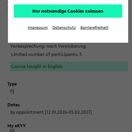
Nur notwendige Cookies zulassen
Projektmodul "Bakterielle Biotechnologie"
nach Vereinbarung; auch in der vorlesungsfreien Zeit.
Impressum
Datenschutz
Barrierefreiheit
Persönliche Anmeldung beim Veranstalter ist unbedingt
erforderlich.
Vorbesprechung: nach Vereinbarung
Limited number of participants: 5
Course taught in English
Pj
by appointment [12.10.2026-05.02.2027]