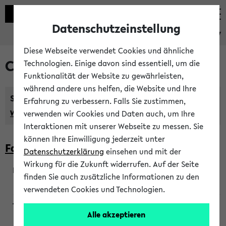
Datenschutzeinstellung
eKVV
Diese Webseite verwendet Cookies und ähnliche
Courses taught in English
Technologien. Einige davon sind essentiell, um die
Funktionalität der Website zu gewährleisten,
während andere uns helfen, die Website und Ihre
Semester:
Erfahrung zu verbessern. Falls Sie zustimmen,
WiSe 2026/2027
SoSe 2026
Previous...
verwenden wir Cookies und Daten auch, um Ihre
Interaktionen mit unserer Webseite zu messen. Sie
können Ihre Einwilligung jederzeit unter
Faculty of Biology
Datenschutzerklärung
einsehen und mit der
Wirkung für die Zukunft widerrufen. Auf der Seite
finden Sie auch zusätzliche Informationen zu den
200923
verwendeten Cookies und Technologien.
Alle akzeptieren
Wendisch, Peters-Wendisch, Stegelmann