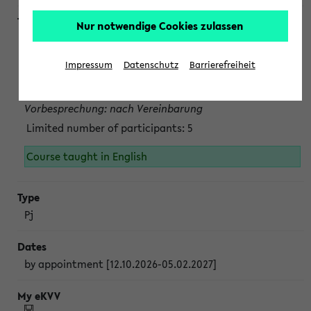
Nur notwendige Cookies zulassen
Projektmodul "Bakterielle Biotechnologie"
nach Vereinbarung; auch in der vorlesungsfreien Zeit.
Impressum
Datenschutz
Barrierefreiheit
Persönliche Anmeldung beim Veranstalter ist unbedingt
erforderlich.
Vorbesprechung: nach Vereinbarung
Limited number of participants: 5
Course taught in English
Pj
by appointment [12.10.2026-05.02.2027]