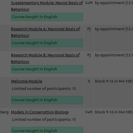
Supplementary Module: Neural Basis of
S+Pr
by appointment [12.1
Behaviour
Course taught in English
Research Module A: Neuronal Basis of
Pj
by appointment [12.1
Behaviour
Course taught in English
Research Module B: Neuronal Basis of
Pj
by appointment [12.1
Behaviour
Course taught in English
s
Welcome Module
S
block 9-16 in M4-108 
Limited number of participants: 15
Course taught in English
berg
Models in Conservation Biology
V+Pr
block 9-16 in M4-108 
Limited number of participants: 15
Course taught in English