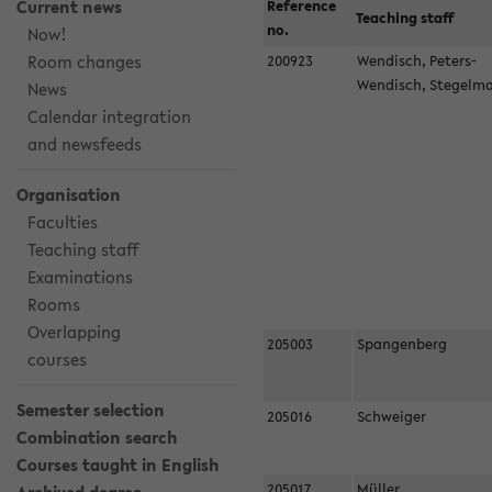
Current news
Reference
Teaching staff
no.
Now!
Room changes
200923
Wendisch, Peters-
Wendisch, Stegel
News
Calendar integration
and newsfeeds
Organisation
Faculties
Teaching staff
Examinations
Rooms
Overlapping
205003
Spangenberg
courses
Semester selection
205016
Schweiger
Combination search
Courses taught in English
205017
Müller