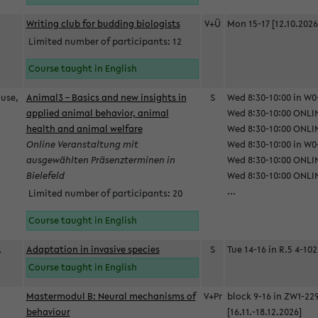
Writing club for budding biologists
V+Ü
Mon 15-17 [12.10.2026
Limited number of participants: 12
Course taught in English
ause,
Animal3 – Basics and new insights in
S
Wed 8:30-10:00 in W0-
applied animal behavior, animal
Wed 8:30-10:00 ONLIN
health and animal welfare
Wed 8:30-10:00 ONLINE
Online Veranstaltung mit
Wed 8:30-10:00 in W0-
ausgewählten Präsenzterminen in
Wed 8:30-10:00 ONLIN
Bielefeld
Wed 8:30-10:00 ONLIN
...
Limited number of participants: 20
Course taught in English
,
Adaptation in invasive species
S
Tue 14-16 in R.5 4-102
Course taught in English
Mastermodul B: Neural mechanisms of
V+Pr
block 9-16 in ZW1-22
behaviour
[16.11.-18.12.2026]