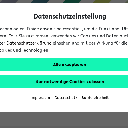
Datenschutzeinstellung
chnologien. Einige davon sind essentiell, um die Funktionalit
sern. Falls Sie zustimmen, verwenden wir Cookies und Daten auc
nter
Datenschutzerklärung
einsehen und mit der Wirkung für die 
ookies und Technologien.
Studies
Teaching
Internati
Alle akzeptieren
ht in English
Nur notwendige Cookies zulassen
Impressum
Datenschutz
Barrierefreiheit
Previous...