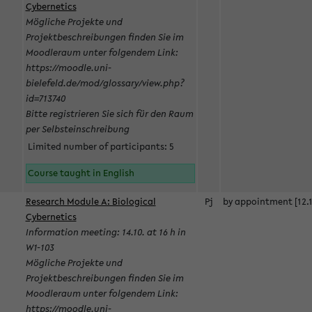
Cybernetics
Mögliche Projekte und
Projektbeschreibungen finden Sie im
Moodleraum unter folgendem Link:
https://moodle.uni-
bielefeld.de/mod/glossary/view.php?
id=713740
Bitte registrieren Sie sich für den Raum
per Selbsteinschreibung
Limited number of participants: 5
Course taught in English
Research Module A: Biological
Pj
by appointment [12.1
Cybernetics
Information meeting: 14.10. at 16 h in
W1-103
Mögliche Projekte und
Projektbeschreibungen finden Sie im
Moodleraum unter folgendem Link:
https://moodle.uni-