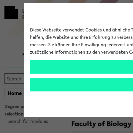
Diese Webseite verwendet Cookies und ähnliche Te
helfen, die Website und Ihre Erfahrung zu verbes
messen. Sie können Ihre Einwilligung jederzeit u
zusätzliche Informationen zu den verwendeten C
University
Research
Courses taug
my
Home
eKVV
Semester:
WiSe 2026/2027
SoSe 2026
Degree programme
selection
Search for modules
Faculty of Biology