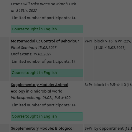
Exams will take place on March 17th
and 18th, 2027
Limited number of participants: 14
Course taught in English
Mastermodul C: Control of Behaviour
V+Pr
block 9-16 in W1-229,
Final Seminar: 15.02.2027
[11.01.-15.02.2027]
Oral Exams: 19.02.2027
Limited number of participants: 14
Course taught in English
Supplementary Module: Animal
S+Pr
block in R.5-4-110 [16
ecology in a microbial world
Vorbesprechung: 01.02., R.5 4-100
Limited number of participants: 14
Course taught in English
Supplementary Module: Biological
S+Pr
by appointment [12.1