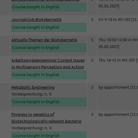
05.02.2027]
Course taught in English
Journalclub Biokybernetik
S
Fri 9-10 in W1-103 [12
Course taught in English
Aktuelle Themen der Biokybernetik
S
Thu 10:30-12:00 in W1
05.02.2027]
Course taught in English
Arbeitsgruppenseminar Current Issues
S
Thu 10-12 in W3-207 [
in Multisensory Perception and Action
Course taught in English
Metabolic Engineering
S
by appointment [12.1
Vorbesprechung: n. V.
Course taught in English
Progress in genetics of
S
by appointment [12.1
biotechnologically relevant bacteria
Vorbesprechung: n. V.
Course taught in English