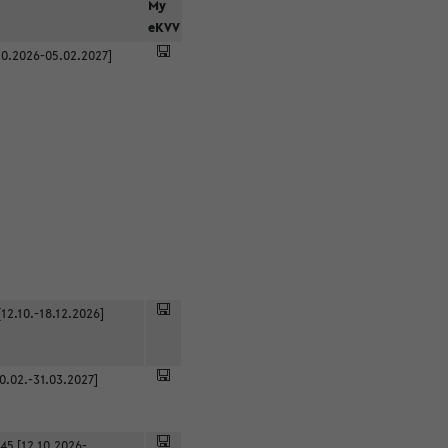
r
My
eKVV
0.2026-05.02.2027]
12.10.-18.12.2026]
0.02.-31.03.2027]
45 [12.10.2026-