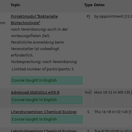
Topic
Type
Dates
Projektmodul "Bakterielle
Pj
by appointment [12.1
mann
Biotechnologie"
nach Vereinbarung; auch in der
vorlesungsfreien Zeit.
Persönliche Anmeldung beim
Veranstalter ist unbedingt
erforderlich.
Vorbesprechung: nach Vereinbarung
Limited number of participants: 5
Course taught in English
Advanced statistics with R
V+Ü
Mon 10-12 in W0-135 [
Course taught in English
Literaturseminar: Chemical Ecology
S
Thu 16-18 in V2-145 [1
Course taught in English
Lehrstuhlseminar Chemical Ecology
S
Tue 8:30-10:00 in V2-1