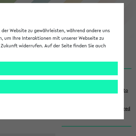
eKVV
ät der Website zu gewährleisten, während andere uns
h, um Ihre Interaktionen mit unserer Webseite zu
Zukunft widerrufen. Auf der Seite finden Sie auch
onal
MyUni
DE
LOG IN
S
Links
i
Use the combination search to
d
find specific lectures
e
How to indicate courses offered
b
in English
a