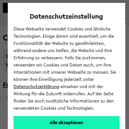
Datenschutzeinstellung
eKVV
Diese Webseite verwendet Cookies und ähnliche
Courses taught in English
Technologien. Einige davon sind essentiell, um die
Funktionalität der Website zu gewährleisten,
während andere uns helfen, die Website und Ihre
Semester:
Erfahrung zu verbessern. Falls Sie zustimmen,
WiSe 2026/2027
SoSe 2026
Previous...
verwenden wir Cookies und Daten auch, um Ihre
Interaktionen mit unserer Webseite zu messen. Sie
können Ihre Einwilligung jederzeit unter
Faculty of Biology
Datenschutzerklärung
einsehen und mit der
Wirkung für die Zukunft widerrufen. Auf der Seite
finden Sie auch zusätzliche Informationen zu den
200923
verwendeten Cookies und Technologien.
Alle akzeptieren
Wendisch, Peters-Wendisch, Stegelmann