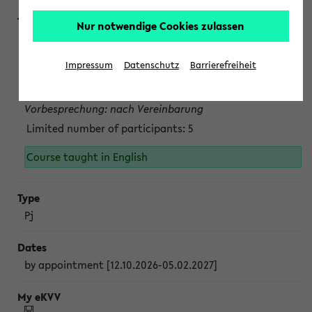
Nur notwendige Cookies zulassen
Projektmodul "Bakterielle Biotechnologie"
nach Vereinbarung; auch in der vorlesungsfreien Zeit.
Impressum
Datenschutz
Barrierefreiheit
Persönliche Anmeldung beim Veranstalter ist unbedingt
erforderlich.
Vorbesprechung: nach Vereinbarung
Limited number of participants: 5
Course taught in English
Pj
by appointment [12.10.2026-05.02.2027]