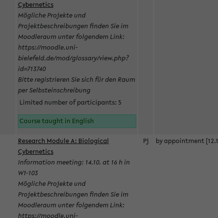
Cybernetics
Mögliche Projekte und
Projektbeschreibungen finden Sie im
Moodleraum unter folgendem Link:
https://moodle.uni-
bielefeld.de/mod/glossary/view.php?
id=713740
Bitte registrieren Sie sich für den Raum
per Selbsteinschreibung
Limited number of participants: 5
Course taught in English
Research Module A: Biological
Pj
by appointment [12.1
Cybernetics
Information meeting: 14.10. at 16 h in
W1-103
Mögliche Projekte und
Projektbeschreibungen finden Sie im
Moodleraum unter folgendem Link:
https://moodle.uni-