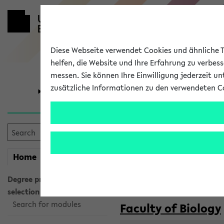
Diese Webseite verwendet Cookies und ähnliche Te
helfen, die Website und Ihre Erfahrung zu verbes
messen. Sie können Ihre Einwilligung jederzeit u
zusätzliche Informationen zu den verwendeten C
University
Research
Courses taug
my
Home
eKVV
Semester:
WiSe 2026/2027
SoSe 2026
Degree programme
selection
Search for modules
Faculty of Biology