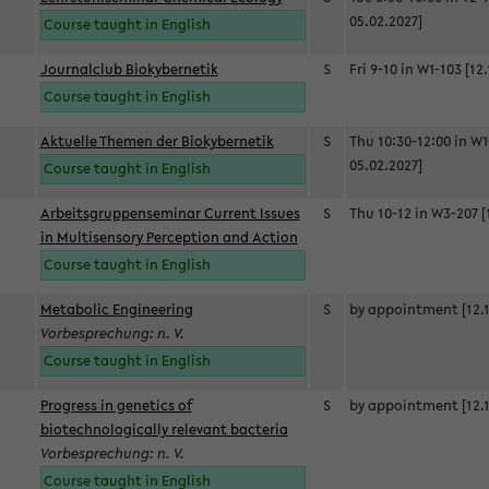
05.02.2027]
Course taught in English
Journalclub Biokybernetik
S
Fri 9-10 in W1-103 [12
Course taught in English
Aktuelle Themen der Biokybernetik
S
Thu 10:30-12:00 in W1
05.02.2027]
Course taught in English
Arbeitsgruppenseminar Current Issues
S
Thu 10-12 in W3-207 [
in Multisensory Perception and Action
Course taught in English
Metabolic Engineering
S
by appointment [12.1
Vorbesprechung: n. V.
Course taught in English
Progress in genetics of
S
by appointment [12.1
biotechnologically relevant bacteria
Vorbesprechung: n. V.
Course taught in English