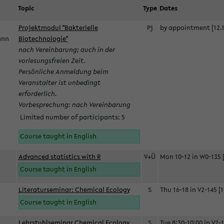
Topic
Type
Dates
Projektmodul "Bakterielle
Pj
by appointment [12.1
mann
Biotechnologie"
nach Vereinbarung; auch in der
vorlesungsfreien Zeit.
Persönliche Anmeldung beim
Veranstalter ist unbedingt
erforderlich.
Vorbesprechung: nach Vereinbarung
Limited number of participants: 5
Course taught in English
Advanced statistics with R
V+Ü
Mon 10-12 in W0-135 [
Course taught in English
Literaturseminar: Chemical Ecology
S
Thu 16-18 in V2-145 [1
Course taught in English
Lehrstuhlseminar Chemical Ecology
S
Tue 8:30-10:00 in V2-1