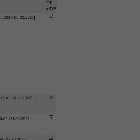
r
My
eKVV
0.2026-05.02.2027]
12.10.-18.12.2026]
0.02.-31.03.2027]
45 [12.10.2026-