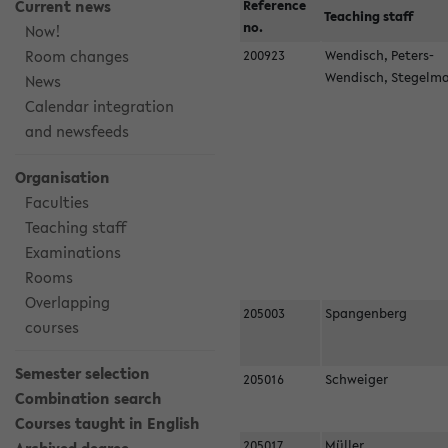
Current news
Reference
Teaching staff
no.
Now!
Room changes
200923
Wendisch, Peters-
Wendisch, Stegel
News
Calendar integration
and newsfeeds
Organisation
Faculties
Teaching staff
Examinations
Rooms
Overlapping
205003
Spangenberg
courses
Semester selection
205016
Schweiger
Combination search
Courses taught in English
205017
Müller