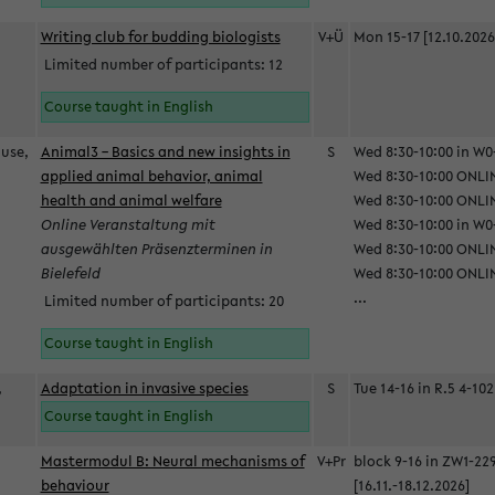
Writing club for budding biologists
V+Ü
Mon 15-17 [12.10.2026
Limited number of participants: 12
Course taught in English
ause,
Animal3 – Basics and new insights in
S
Wed 8:30-10:00 in W0-
applied animal behavior, animal
Wed 8:30-10:00 ONLIN
health and animal welfare
Wed 8:30-10:00 ONLINE
Online Veranstaltung mit
Wed 8:30-10:00 in W0-
ausgewählten Präsenzterminen in
Wed 8:30-10:00 ONLIN
Bielefeld
Wed 8:30-10:00 ONLIN
...
Limited number of participants: 20
Course taught in English
,
Adaptation in invasive species
S
Tue 14-16 in R.5 4-102
Course taught in English
Mastermodul B: Neural mechanisms of
V+Pr
block 9-16 in ZW1-22
behaviour
[16.11.-18.12.2026]