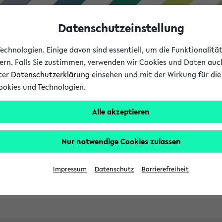
Datenschutzeinstellung
chnologien. Einige davon sind essentiell, um die Funktionalit
sern. Falls Sie zustimmen, verwenden wir Cookies und Daten auc
nter
Datenschutzerklärung
einsehen und mit der Wirkung für die 
ookies und Technologien.
Studies
Teaching
Internati
Alle akzeptieren
ht in English
Nur notwendige Cookies zulassen
Impressum
Datenschutz
Barrierefreiheit
Previous...