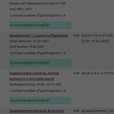
Exams will take place on March 17th
and 18th, 2027
Limited number of participants: 14
Course taught in English
Mastermodul C: Control of Behaviour
V+Pr
block 9-16 in W1-229,
Final Seminar: 15.02.2027
[11.01.-15.02.2027]
Oral Exams: 19.02.2027
Limited number of participants: 14
Course taught in English
Supplementary Module: Animal
S+Pr
block in R.5-4-110 [16
ecology in a microbial world
Vorbesprechung: 01.02., R.5 4-100
Limited number of participants: 14
Course taught in English
Supplementary Module: Biological
S+Pr
by appointment [12.1