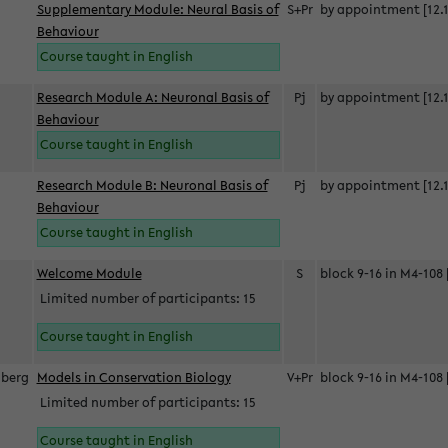
Supplementary Module: Neural Basis of
S+Pr
by appointment [12.1
Behaviour
Course taught in English
Research Module A: Neuronal Basis of
Pj
by appointment [12.1
Behaviour
Course taught in English
Research Module B: Neuronal Basis of
Pj
by appointment [12.1
Behaviour
Course taught in English
s
Welcome Module
S
block 9-16 in M4-108 
Limited number of participants: 15
Course taught in English
berg
Models in Conservation Biology
V+Pr
block 9-16 in M4-108 
Limited number of participants: 15
Course taught in English