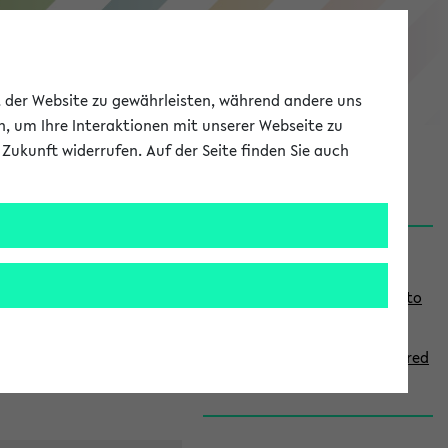
eKVV
ät der Website zu gewährleisten, während andere uns
h, um Ihre Interaktionen mit unserer Webseite zu
Zukunft widerrufen. Auf der Seite finden Sie auch
onal
MyUni
DE
LOG IN
S
Links
i
Use the combination search to
d
find specific lectures
e
How to indicate courses offered
b
in English
a