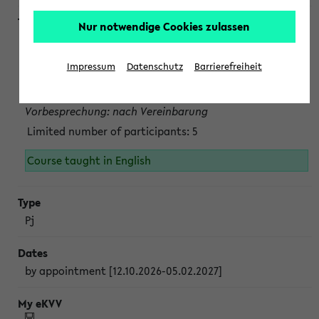
Nur notwendige Cookies zulassen
Projektmodul "Bakterielle Biotechnologie"
nach Vereinbarung; auch in der vorlesungsfreien Zeit.
Impressum
Datenschutz
Barrierefreiheit
Persönliche Anmeldung beim Veranstalter ist unbedingt
erforderlich.
Vorbesprechung: nach Vereinbarung
Limited number of participants: 5
Course taught in English
Pj
by appointment [12.10.2026-05.02.2027]