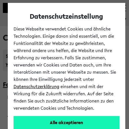
Datenschutzeinstellung
eKVV
Diese Webseite verwendet Cookies und ähnliche
Courses taught in English
Technologien. Einige davon sind essentiell, um die
Funktionalität der Website zu gewährleisten,
während andere uns helfen, die Website und Ihre
Semester:
Erfahrung zu verbessern. Falls Sie zustimmen,
WiSe 2026/2027
SoSe 2026
Previous...
verwenden wir Cookies und Daten auch, um Ihre
Interaktionen mit unserer Webseite zu messen. Sie
können Ihre Einwilligung jederzeit unter
Faculty of Biology
Datenschutzerklärung
einsehen und mit der
Wirkung für die Zukunft widerrufen. Auf der Seite
finden Sie auch zusätzliche Informationen zu den
200923
verwendeten Cookies und Technologien.
Alle akzeptieren
Wendisch, Peters-Wendisch, Stegelmann