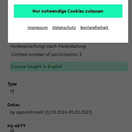
Nur notwendige Cookies zulassen
Projektmodul "Bakterielle Biotechnologie"
nach Vereinbarung; auch in der vorlesungsfreien Zeit.
Impressum
Datenschutz
Barrierefreiheit
Persönliche Anmeldung beim Veranstalter ist unbedingt
erforderlich.
Vorbesprechung: nach Vereinbarung
Limited number of participants: 5
Course taught in English
Pj
by appointment [12.10.2026-05.02.2027]