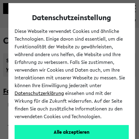
Datenschutzeinstellung
eKVV
Diese Webseite verwendet Cookies und ähnliche
Courses taught in English
Technologien. Einige davon sind essentiell, um die
Funktionalität der Website zu gewährleisten,
während andere uns helfen, die Website und Ihre
Semester:
Erfahrung zu verbessern. Falls Sie zustimmen,
WiSe 2026/2027
SoSe 2026
Previous...
verwenden wir Cookies und Daten auch, um Ihre
Interaktionen mit unserer Webseite zu messen. Sie
können Ihre Einwilligung jederzeit unter
Faculty of Biology
Datenschutzerklärung
einsehen und mit der
Wirkung für die Zukunft widerrufen. Auf der Seite
finden Sie auch zusätzliche Informationen zu den
200923
verwendeten Cookies und Technologien.
Alle akzeptieren
Wendisch, Peters-Wendisch, Stegelmann