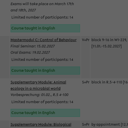
Exams will take place on March 17th
and 18th, 2027
Limited number of participants: 14
Course taught in English
Mastermodul C: Control of Behaviour
V+Pr
block 9-16 in W1-229,
Final Seminar: 15.02.2027
[11.01.-15.02.2027]
Oral Exams: 19.02.2027
Limited number of participants: 14
Course taught in English
Supplementary Module: Animal
S+Pr
block in R.5-4-110 [16
ecology in a microbial world
Vorbesprechung: 01.02., R.5 4-100
Limited number of participants: 14
Course taught in English
Supplementary Module: Biological
S+Pr
by appointment [12.1