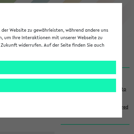
eKVV
ät der Website zu gewährleisten, während andere uns
h, um Ihre Interaktionen mit unserer Webseite zu
Zukunft widerrufen. Auf der Seite finden Sie auch
onal
MyUni
DE
LOG IN
S
Links
i
Use the combination search to
d
find specific lectures
e
How to indicate courses offered
b
in English
a