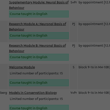
Supplementary Module: Neural Basis of
S+Pr
by appointment [12.1
Behaviour
Course taught in English
Research Module A: Neuronal Basis of
Pj
by appointment [12.1
Behaviour
Course taught in English
Research Module B: Neuronal Basis of
Pj
by appointment [12.1
Behaviour
Course taught in English
s
Welcome Module
S
block 9-16 in M4-108 
Limited number of participants: 15
Course taught in English
berg
Models in Conservation Biology
V+Pr
block 9-16 in M4-108 
Limited number of participants: 15
Course taught in English