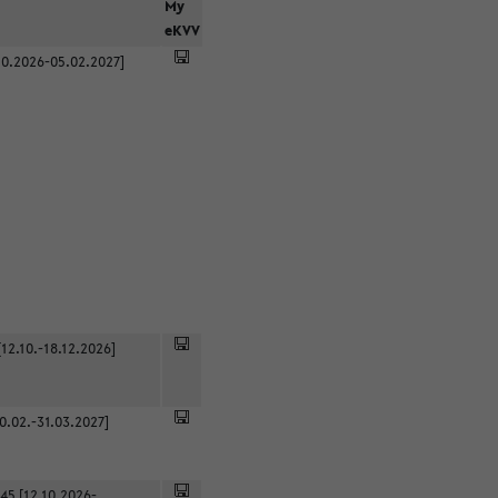
r
My
eKVV
0.2026-05.02.2027]
12.10.-18.12.2026]
0.02.-31.03.2027]
45 [12.10.2026-