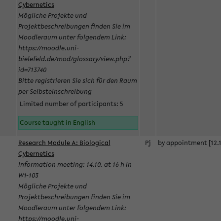
Cybernetics
Mögliche Projekte und
Projektbeschreibungen finden Sie im
Moodleraum unter folgendem Link:
https://moodle.uni-
bielefeld.de/mod/glossary/view.php?
id=713740
Bitte registrieren Sie sich für den Raum
per Selbsteinschreibung
Limited number of participants: 5
Course taught in English
Research Module A: Biological
Pj
by appointment [12.1
Cybernetics
Information meeting: 14.10. at 16 h in
W1-103
Mögliche Projekte und
Projektbeschreibungen finden Sie im
Moodleraum unter folgendem Link:
https://moodle.uni-