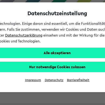
Datenschutzeinstellung
chnologien. Einige davon sind essentiell, um die Funktionalit
sern. Falls Sie zustimmen, verwenden wir Cookies und Daten auc
nter
Datenschutzerklärung
einsehen und mit der Wirkung für die 
ookies und Technologien.
Studies
Teaching
Internati
Alle akzeptieren
ht in English
Nur notwendige Cookies zulassen
Impressum
Datenschutz
Barrierefreiheit
Previous...