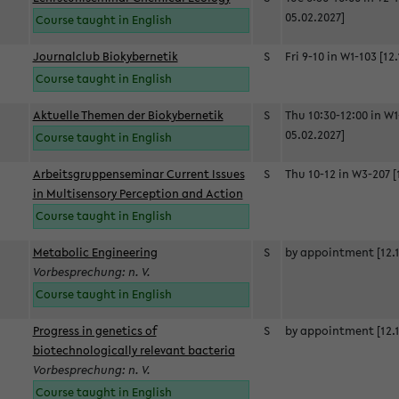
05.02.2027]
Course taught in English
Journalclub Biokybernetik
S
Fri 9-10 in W1-103 [12
Course taught in English
Aktuelle Themen der Biokybernetik
S
Thu 10:30-12:00 in W1
05.02.2027]
Course taught in English
Arbeitsgruppenseminar Current Issues
S
Thu 10-12 in W3-207 [
in Multisensory Perception and Action
Course taught in English
Metabolic Engineering
S
by appointment [12.1
Vorbesprechung: n. V.
Course taught in English
Progress in genetics of
S
by appointment [12.1
biotechnologically relevant bacteria
Vorbesprechung: n. V.
Course taught in English