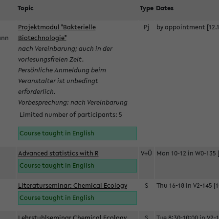
Topic
Type
Dates
Projektmodul "Bakterielle
Pj
by appointment [12.1
mann
Biotechnologie"
nach Vereinbarung; auch in der
vorlesungsfreien Zeit.
Persönliche Anmeldung beim
Veranstalter ist unbedingt
erforderlich.
Vorbesprechung: nach Vereinbarung
Limited number of participants: 5
Course taught in English
Advanced statistics with R
V+Ü
Mon 10-12 in W0-135 [
Course taught in English
Literaturseminar: Chemical Ecology
S
Thu 16-18 in V2-145 [1
Course taught in English
Lehrstuhlseminar Chemical Ecology
S
Tue 8:30-10:00 in V2-1