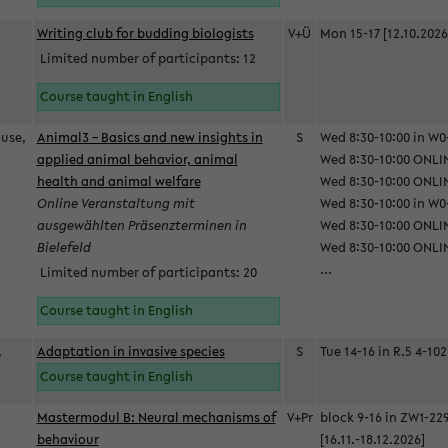
Writing club for budding biologists
V+Ü
Mon 15-17 [12.10.2026
Limited number of participants: 12
Course taught in English
ause,
Animal3 – Basics and new insights in
S
Wed 8:30-10:00 in W0-
applied animal behavior, animal
Wed 8:30-10:00 ONLIN
health and animal welfare
Wed 8:30-10:00 ONLINE
Online Veranstaltung mit
Wed 8:30-10:00 in W0-
ausgewählten Präsenzterminen in
Wed 8:30-10:00 ONLIN
Bielefeld
Wed 8:30-10:00 ONLIN
...
Limited number of participants: 20
Course taught in English
,
Adaptation in invasive species
S
Tue 14-16 in R.5 4-102
Course taught in English
Mastermodul B: Neural mechanisms of
V+Pr
block 9-16 in ZW1-22
behaviour
[16.11.-18.12.2026]