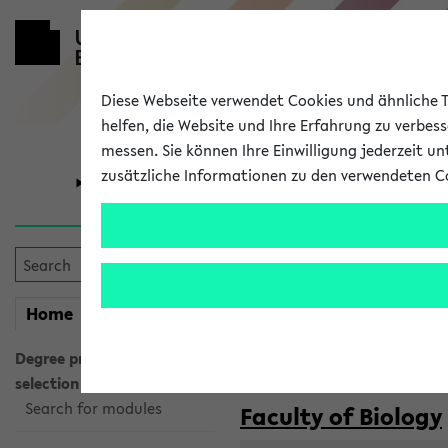
Diese Webseite verwendet Cookies und ähnliche Te
helfen, die Website und Ihre Erfahrung zu verbes
messen. Sie können Ihre Einwilligung jederzeit u
zusätzliche Informationen zu den verwendeten C
University
Research
Courses taug
my
Home
eKVV
Semester:
WiSe 2026/2027
SoSe 2026
Degree programme
selection
Search for modules
Faculty of Biology