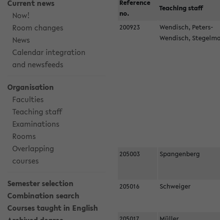
Current news
Reference
Teaching staff
no.
Now!
Room changes
200923
Wendisch, Peters-
Wendisch, Stegel
News
Calendar integration
and newsfeeds
Organisation
Faculties
Teaching staff
Examinations
Rooms
Overlapping
205003
Spangenberg
courses
Semester selection
205016
Schweiger
Combination search
Courses taught in English
205017
Müller