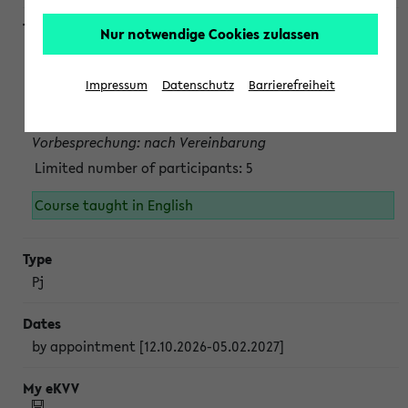
Nur notwendige Cookies zulassen
Projektmodul "Bakterielle Biotechnologie"
nach Vereinbarung; auch in der vorlesungsfreien Zeit.
Impressum
Datenschutz
Barrierefreiheit
Persönliche Anmeldung beim Veranstalter ist unbedingt
erforderlich.
Vorbesprechung: nach Vereinbarung
Limited number of participants: 5
Course taught in English
Pj
by appointment [12.10.2026-05.02.2027]