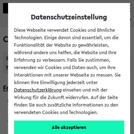
Datenschutzeinstellung
eKVV
Diese Webseite verwendet Cookies und ähnliche
Courses taught in English
Technologien. Einige davon sind essentiell, um die
Funktionalität der Website zu gewährleisten,
während andere uns helfen, die Website und Ihre
Semester:
Erfahrung zu verbessern. Falls Sie zustimmen,
WiSe 2026/2027
SoSe 2026
Previous...
verwenden wir Cookies und Daten auch, um Ihre
Interaktionen mit unserer Webseite zu messen. Sie
können Ihre Einwilligung jederzeit unter
Faculty of Biology
Datenschutzerklärung
einsehen und mit der
Wirkung für die Zukunft widerrufen. Auf der Seite
finden Sie auch zusätzliche Informationen zu den
200923
verwendeten Cookies und Technologien.
Alle akzeptieren
Wendisch, Peters-Wendisch, Stegelmann