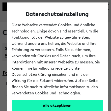
Datenschutzeinstellung
eKVV
Diese Webseite verwendet Cookies und ähnliche
Courses taught in English
Technologien. Einige davon sind essentiell, um die
Funktionalität der Website zu gewährleisten,
während andere uns helfen, die Website und Ihre
Semester:
Erfahrung zu verbessern. Falls Sie zustimmen,
WiSe 2026/2027
SoSe 2026
Previous...
verwenden wir Cookies und Daten auch, um Ihre
Interaktionen mit unserer Webseite zu messen. Sie
können Ihre Einwilligung jederzeit unter
Faculty of Biology
Datenschutzerklärung
einsehen und mit der
Wirkung für die Zukunft widerrufen. Auf der Seite
finden Sie auch zusätzliche Informationen zu den
200923
verwendeten Cookies und Technologien.
Alle akzeptieren
Wendisch, Peters-Wendisch, Stegelmann