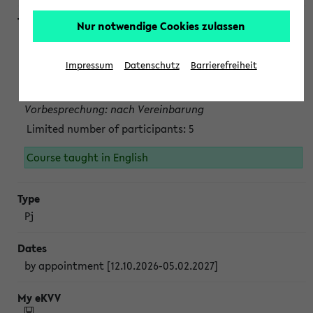
Nur notwendige Cookies zulassen
Projektmodul "Bakterielle Biotechnologie"
nach Vereinbarung; auch in der vorlesungsfreien Zeit.
Impressum
Datenschutz
Barrierefreiheit
Persönliche Anmeldung beim Veranstalter ist unbedingt
erforderlich.
Vorbesprechung: nach Vereinbarung
Limited number of participants: 5
Course taught in English
Pj
by appointment [12.10.2026-05.02.2027]