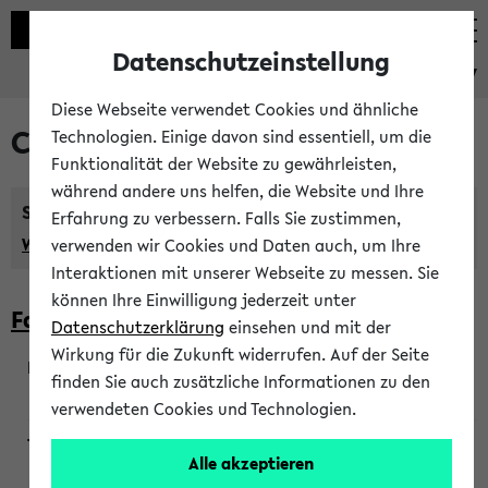
Datenschutzeinstellung
eKVV
Diese Webseite verwendet Cookies und ähnliche
Courses taught in English
Technologien. Einige davon sind essentiell, um die
Funktionalität der Website zu gewährleisten,
während andere uns helfen, die Website und Ihre
Semester:
Erfahrung zu verbessern. Falls Sie zustimmen,
WiSe 2026/2027
SoSe 2026
Previous...
verwenden wir Cookies und Daten auch, um Ihre
Interaktionen mit unserer Webseite zu messen. Sie
können Ihre Einwilligung jederzeit unter
Faculty of Biology
Datenschutzerklärung
einsehen und mit der
Wirkung für die Zukunft widerrufen. Auf der Seite
finden Sie auch zusätzliche Informationen zu den
200923
verwendeten Cookies und Technologien.
Alle akzeptieren
Wendisch, Peters-Wendisch, Stegelmann