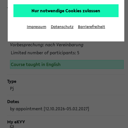
Nur notwendige Cookies zulassen
Projektmodul "Bakterielle Biotechnologie"
nach Vereinbarung; auch in der vorlesungsfreien Zeit.
Impressum
Datenschutz
Barrierefreiheit
Persönliche Anmeldung beim Veranstalter ist unbedingt
erforderlich.
Vorbesprechung: nach Vereinbarung
Limited number of participants: 5
Course taught in English
Pj
by appointment [12.10.2026-05.02.2027]