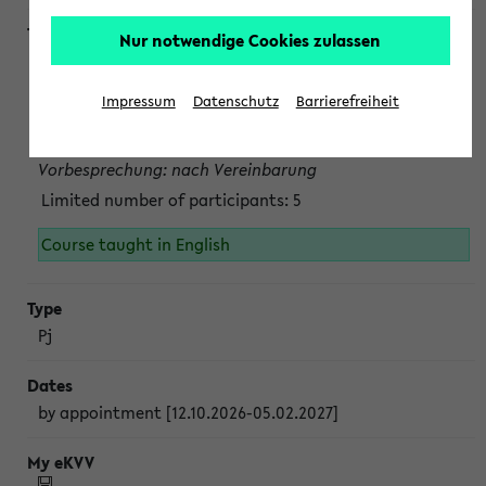
Nur notwendige Cookies zulassen
Projektmodul "Bakterielle Biotechnologie"
nach Vereinbarung; auch in der vorlesungsfreien Zeit.
Impressum
Datenschutz
Barrierefreiheit
Persönliche Anmeldung beim Veranstalter ist unbedingt
erforderlich.
Vorbesprechung: nach Vereinbarung
Limited number of participants: 5
Course taught in English
Pj
by appointment [12.10.2026-05.02.2027]