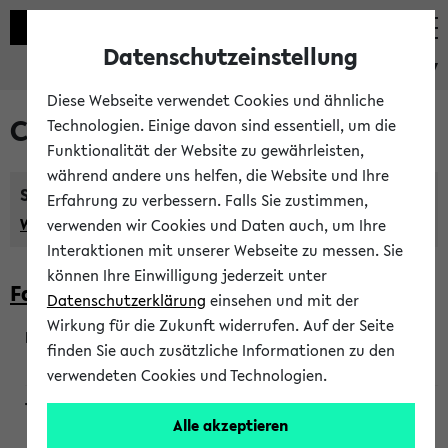
Datenschutzeinstellung
eKVV
Diese Webseite verwendet Cookies und ähnliche
Courses taught in English
Technologien. Einige davon sind essentiell, um die
Funktionalität der Website zu gewährleisten,
während andere uns helfen, die Website und Ihre
Semester:
Erfahrung zu verbessern. Falls Sie zustimmen,
WiSe 2026/2027
SoSe 2026
Previous...
verwenden wir Cookies und Daten auch, um Ihre
Interaktionen mit unserer Webseite zu messen. Sie
können Ihre Einwilligung jederzeit unter
Faculty of Biology
Datenschutzerklärung
einsehen und mit der
Wirkung für die Zukunft widerrufen. Auf der Seite
finden Sie auch zusätzliche Informationen zu den
200923
verwendeten Cookies und Technologien.
Alle akzeptieren
Wendisch, Peters-Wendisch, Stegelmann