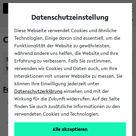
Datenschutzeinstellung
eKVV
Diese Webseite verwendet Cookies und ähnliche
Courses taught in English
Technologien. Einige davon sind essentiell, um die
Funktionalität der Website zu gewährleisten,
während andere uns helfen, die Website und Ihre
Semester:
Erfahrung zu verbessern. Falls Sie zustimmen,
WiSe 2026/2027
SoSe 2026
Previous...
verwenden wir Cookies und Daten auch, um Ihre
Interaktionen mit unserer Webseite zu messen. Sie
können Ihre Einwilligung jederzeit unter
Faculty of Biology
Datenschutzerklärung
einsehen und mit der
Wirkung für die Zukunft widerrufen. Auf der Seite
finden Sie auch zusätzliche Informationen zu den
200923
verwendeten Cookies und Technologien.
Alle akzeptieren
Wendisch, Peters-Wendisch, Stegelmann