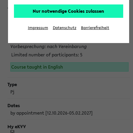
Nur notwendige Cookies zulassen
Projektmodul "Bakterielle Biotechnologie"
nach Vereinbarung; auch in der vorlesungsfreien Zeit.
Impressum
Datenschutz
Barrierefreiheit
Persönliche Anmeldung beim Veranstalter ist unbedingt
erforderlich.
Vorbesprechung: nach Vereinbarung
Limited number of participants: 5
Course taught in English
Pj
by appointment [12.10.2026-05.02.2027]