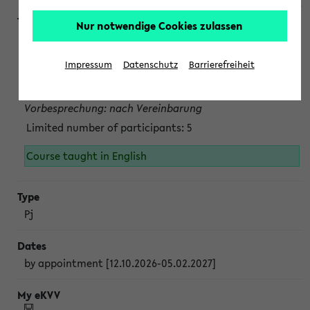
Nur notwendige Cookies zulassen
Projektmodul "Bakterielle Biotechnologie"
nach Vereinbarung; auch in der vorlesungsfreien Zeit.
Impressum
Datenschutz
Barrierefreiheit
Persönliche Anmeldung beim Veranstalter ist unbedingt
erforderlich.
Vorbesprechung: nach Vereinbarung
Limited number of participants: 5
Course taught in English
Pj
by appointment [12.10.2026-05.02.2027]