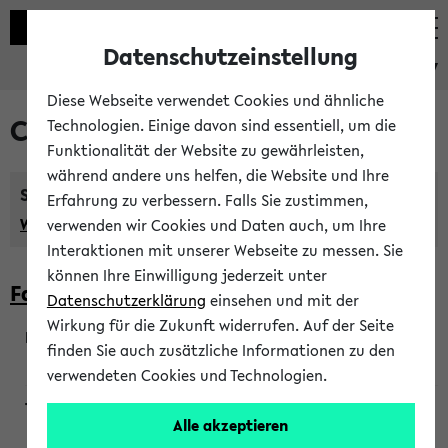
Datenschutzeinstellung
eKVV
Diese Webseite verwendet Cookies und ähnliche
Courses taught in English
Technologien. Einige davon sind essentiell, um die
Funktionalität der Website zu gewährleisten,
während andere uns helfen, die Website und Ihre
Semester:
Erfahrung zu verbessern. Falls Sie zustimmen,
WiSe 2026/2027
SoSe 2026
Previous...
verwenden wir Cookies und Daten auch, um Ihre
Interaktionen mit unserer Webseite zu messen. Sie
können Ihre Einwilligung jederzeit unter
Faculty of Biology
Datenschutzerklärung
einsehen und mit der
Wirkung für die Zukunft widerrufen. Auf der Seite
finden Sie auch zusätzliche Informationen zu den
200923
verwendeten Cookies und Technologien.
Alle akzeptieren
Wendisch, Peters-Wendisch, Stegelmann