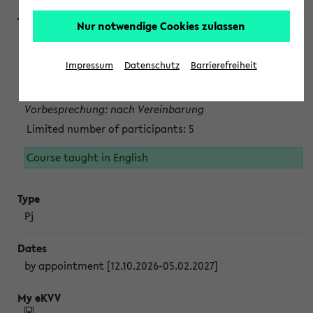
Nur notwendige Cookies zulassen
Projektmodul "Bakterielle Biotechnologie"
nach Vereinbarung; auch in der vorlesungsfreien Zeit.
Impressum
Datenschutz
Barrierefreiheit
Persönliche Anmeldung beim Veranstalter ist unbedingt
erforderlich.
Vorbesprechung: nach Vereinbarung
Limited number of participants: 5
Course taught in English
Pj
by appointment [12.10.2026-05.02.2027]