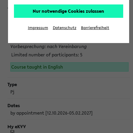
Nur notwendige Cookies zulassen
Projektmodul "Bakterielle Biotechnologie"
nach Vereinbarung; auch in der vorlesungsfreien Zeit.
Impressum
Datenschutz
Barrierefreiheit
Persönliche Anmeldung beim Veranstalter ist unbedingt
erforderlich.
Vorbesprechung: nach Vereinbarung
Limited number of participants: 5
Course taught in English
Pj
by appointment [12.10.2026-05.02.2027]