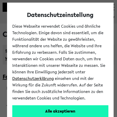
Datenschutzeinstellung
eKVV
Diese Webseite verwendet Cookies und ähnliche
Courses taught in English
Technologien. Einige davon sind essentiell, um die
Funktionalität der Website zu gewährleisten,
während andere uns helfen, die Website und Ihre
Semester:
Erfahrung zu verbessern. Falls Sie zustimmen,
WiSe 2026/2027
SoSe 2026
Previous...
verwenden wir Cookies und Daten auch, um Ihre
Interaktionen mit unserer Webseite zu messen. Sie
können Ihre Einwilligung jederzeit unter
Faculty of Biology
Datenschutzerklärung
einsehen und mit der
Wirkung für die Zukunft widerrufen. Auf der Seite
finden Sie auch zusätzliche Informationen zu den
200923
verwendeten Cookies und Technologien.
Alle akzeptieren
Wendisch, Peters-Wendisch, Stegelmann