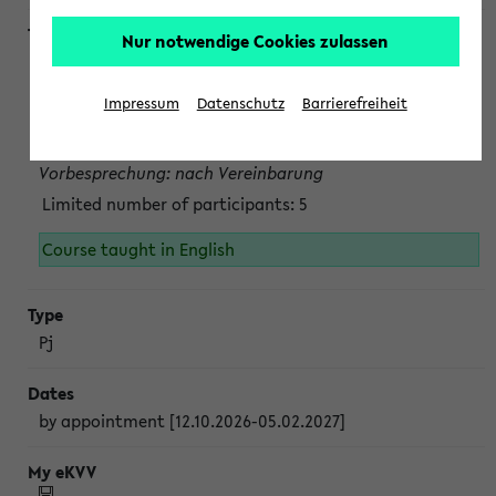
Nur notwendige Cookies zulassen
Projektmodul "Bakterielle Biotechnologie"
nach Vereinbarung; auch in der vorlesungsfreien Zeit.
Impressum
Datenschutz
Barrierefreiheit
Persönliche Anmeldung beim Veranstalter ist unbedingt
erforderlich.
Vorbesprechung: nach Vereinbarung
Limited number of participants: 5
Course taught in English
Pj
by appointment [12.10.2026-05.02.2027]