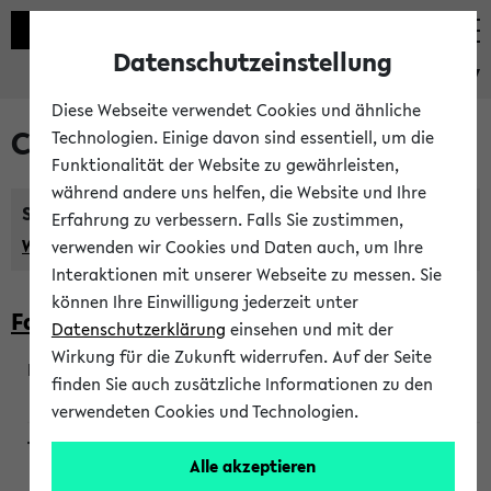
Datenschutzeinstellung
eKVV
Diese Webseite verwendet Cookies und ähnliche
Courses taught in English
Technologien. Einige davon sind essentiell, um die
Funktionalität der Website zu gewährleisten,
während andere uns helfen, die Website und Ihre
Semester:
Erfahrung zu verbessern. Falls Sie zustimmen,
WiSe 2026/2027
SoSe 2026
Previous...
verwenden wir Cookies und Daten auch, um Ihre
Interaktionen mit unserer Webseite zu messen. Sie
können Ihre Einwilligung jederzeit unter
Faculty of Biology
Datenschutzerklärung
einsehen und mit der
Wirkung für die Zukunft widerrufen. Auf der Seite
finden Sie auch zusätzliche Informationen zu den
200923
verwendeten Cookies und Technologien.
Alle akzeptieren
Wendisch, Peters-Wendisch, Stegelmann