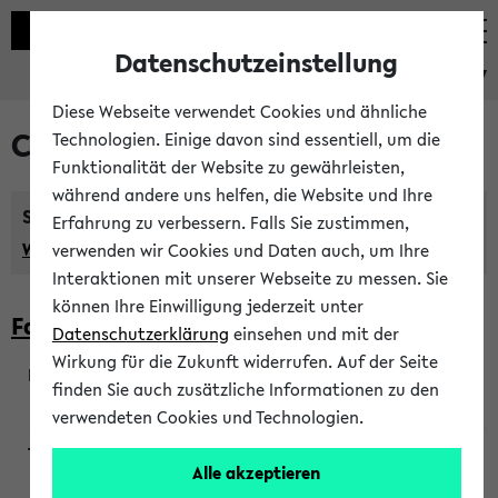
Datenschutzeinstellung
eKVV
Diese Webseite verwendet Cookies und ähnliche
Courses taught in English
Technologien. Einige davon sind essentiell, um die
Funktionalität der Website zu gewährleisten,
während andere uns helfen, die Website und Ihre
Semester:
Erfahrung zu verbessern. Falls Sie zustimmen,
WiSe 2026/2027
SoSe 2026
Previous...
verwenden wir Cookies und Daten auch, um Ihre
Interaktionen mit unserer Webseite zu messen. Sie
können Ihre Einwilligung jederzeit unter
Faculty of Biology
Datenschutzerklärung
einsehen und mit der
Wirkung für die Zukunft widerrufen. Auf der Seite
finden Sie auch zusätzliche Informationen zu den
200923
verwendeten Cookies und Technologien.
Alle akzeptieren
Wendisch, Peters-Wendisch, Stegelmann