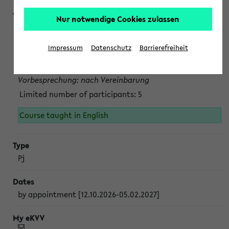
Nur notwendige Cookies zulassen
Projektmodul "Bakterielle Biotechnologie"
nach Vereinbarung; auch in der vorlesungsfreien Zeit.
Impressum
Datenschutz
Barrierefreiheit
Persönliche Anmeldung beim Veranstalter ist unbedingt
erforderlich.
Vorbesprechung: nach Vereinbarung
Limited number of participants: 5
Course taught in English
Pj
by appointment [12.10.2026-05.02.2027]