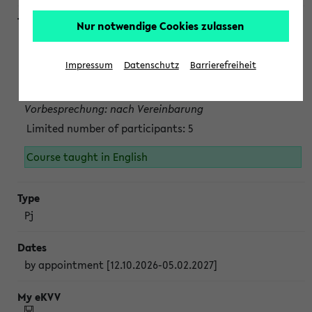
Nur notwendige Cookies zulassen
Projektmodul "Bakterielle Biotechnologie"
nach Vereinbarung; auch in der vorlesungsfreien Zeit.
Impressum
Datenschutz
Barrierefreiheit
Persönliche Anmeldung beim Veranstalter ist unbedingt
erforderlich.
Vorbesprechung: nach Vereinbarung
Limited number of participants: 5
Course taught in English
Pj
by appointment [12.10.2026-05.02.2027]