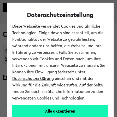
Datenschutzeinstellung
eKVV
Diese Webseite verwendet Cookies und ähnliche
Courses taught in English
Technologien. Einige davon sind essentiell, um die
Funktionalität der Website zu gewährleisten,
während andere uns helfen, die Website und Ihre
Semester:
Erfahrung zu verbessern. Falls Sie zustimmen,
WiSe 2026/2027
SoSe 2026
Previous...
verwenden wir Cookies und Daten auch, um Ihre
Interaktionen mit unserer Webseite zu messen. Sie
können Ihre Einwilligung jederzeit unter
Faculty of Biology
Datenschutzerklärung
einsehen und mit der
Wirkung für die Zukunft widerrufen. Auf der Seite
finden Sie auch zusätzliche Informationen zu den
200923
verwendeten Cookies und Technologien.
Alle akzeptieren
Wendisch, Peters-Wendisch, Stegelmann