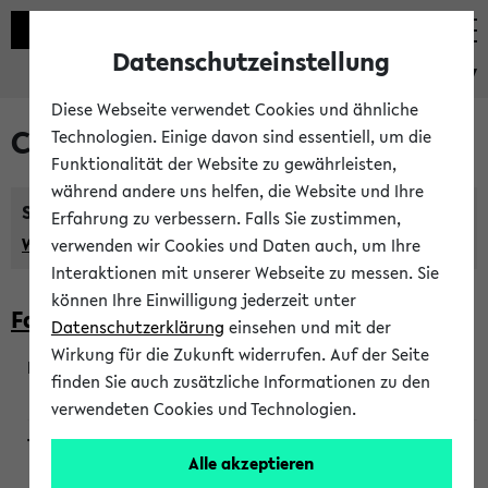
Datenschutzeinstellung
eKVV
Diese Webseite verwendet Cookies und ähnliche
Courses taught in English
Technologien. Einige davon sind essentiell, um die
Funktionalität der Website zu gewährleisten,
während andere uns helfen, die Website und Ihre
Semester:
Erfahrung zu verbessern. Falls Sie zustimmen,
WiSe 2026/2027
SoSe 2026
Previous...
verwenden wir Cookies und Daten auch, um Ihre
Interaktionen mit unserer Webseite zu messen. Sie
können Ihre Einwilligung jederzeit unter
Faculty of Biology
Datenschutzerklärung
einsehen und mit der
Wirkung für die Zukunft widerrufen. Auf der Seite
finden Sie auch zusätzliche Informationen zu den
200923
verwendeten Cookies und Technologien.
Alle akzeptieren
Wendisch, Peters-Wendisch, Stegelmann