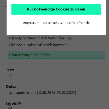
Nur notwendige Cookies zulassen
Projektmodul "Bakterielle Biotechnologie"
nach Vereinbarung; auch in der vorlesungsfreien Zeit.
Impressum
Datenschutz
Barrierefreiheit
Persönliche Anmeldung beim Veranstalter ist unbedingt
erforderlich.
Vorbesprechung: nach Vereinbarung
Limited number of participants: 5
Course taught in English
Pj
by appointment [12.10.2026-05.02.2027]