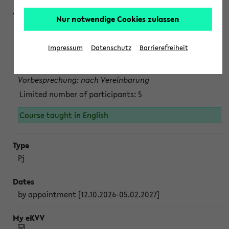
Nur notwendige Cookies zulassen
Projektmodul "Bakterielle Biotechnologie"
nach Vereinbarung; auch in der vorlesungsfreien Zeit.
Impressum
Datenschutz
Barrierefreiheit
Persönliche Anmeldung beim Veranstalter ist unbedingt
erforderlich.
Vorbesprechung: nach Vereinbarung
Limited number of participants: 5
Course taught in English
Pj
by appointment [12.10.2026-05.02.2027]