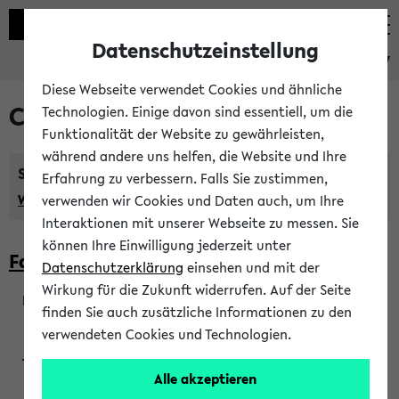
Datenschutzeinstellung
eKVV
Diese Webseite verwendet Cookies und ähnliche
Courses taught in English
Technologien. Einige davon sind essentiell, um die
Funktionalität der Website zu gewährleisten,
während andere uns helfen, die Website und Ihre
Semester:
Erfahrung zu verbessern. Falls Sie zustimmen,
WiSe 2026/2027
SoSe 2026
Previous...
verwenden wir Cookies und Daten auch, um Ihre
Interaktionen mit unserer Webseite zu messen. Sie
können Ihre Einwilligung jederzeit unter
Faculty of Biology
Datenschutzerklärung
einsehen und mit der
Wirkung für die Zukunft widerrufen. Auf der Seite
finden Sie auch zusätzliche Informationen zu den
200923
verwendeten Cookies und Technologien.
Alle akzeptieren
Wendisch, Peters-Wendisch, Stegelmann