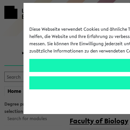
Diese Webseite verwendet Cookies und ähnliche Te
helfen, die Website und Ihre Erfahrung zu verbes
messen. Sie können Ihre Einwilligung jederzeit u
zusätzliche Informationen zu den verwendeten C
University
Research
Courses taug
my
Home
eKVV
Semester:
WiSe 2026/2027
SoSe 2026
Degree programme
selection
Search for modules
Faculty of Biology