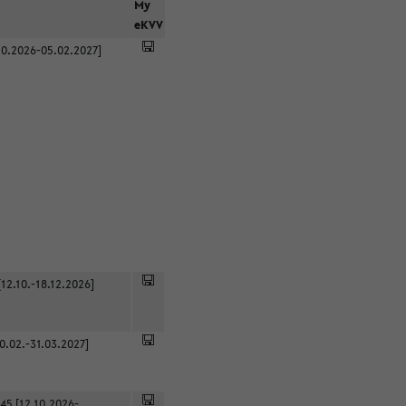
r
My
eKVV
0.2026-05.02.2027]
12.10.-18.12.2026]
0.02.-31.03.2027]
45 [12.10.2026-