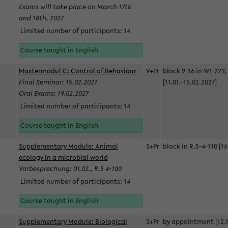
Exams will take place on March 17th
and 18th, 2027
Limited number of participants: 14
Course taught in English
Mastermodul C: Control of Behaviour
V+Pr
block 9-16 in W1-229,
Final Seminar: 15.02.2027
[11.01.-15.02.2027]
Oral Exams: 19.02.2027
Limited number of participants: 14
Course taught in English
Supplementary Module: Animal
S+Pr
block in R.5-4-110 [16
ecology in a microbial world
Vorbesprechung: 01.02., R.5 4-100
Limited number of participants: 14
Course taught in English
Supplementary Module: Biological
S+Pr
by appointment [12.1