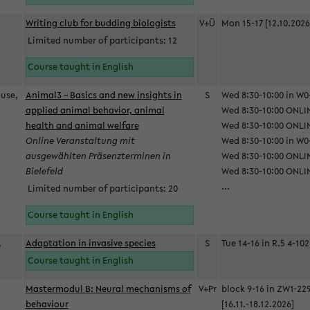
Writing club for budding biologists
V+Ü
Mon 15-17 [12.10.2026
Limited number of participants: 12
Course taught in English
ause,
Animal3 – Basics and new insights in
S
Wed 8:30-10:00 in W0-
applied animal behavior, animal
Wed 8:30-10:00 ONLIN
health and animal welfare
Wed 8:30-10:00 ONLINE
Online Veranstaltung mit
Wed 8:30-10:00 in W0-
ausgewählten Präsenzterminen in
Wed 8:30-10:00 ONLIN
Bielefeld
Wed 8:30-10:00 ONLIN
...
Limited number of participants: 20
Course taught in English
,
Adaptation in invasive species
S
Tue 14-16 in R.5 4-102
Course taught in English
Mastermodul B: Neural mechanisms of
V+Pr
block 9-16 in ZW1-22
behaviour
[16.11.-18.12.2026]