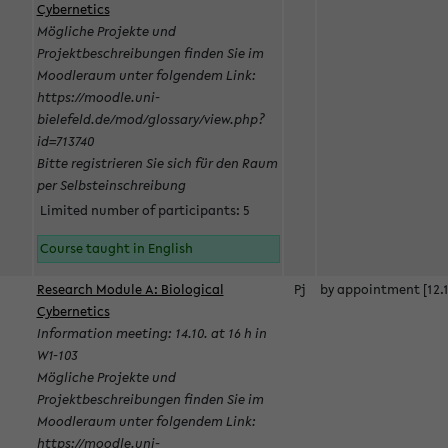
Cybernetics
Mögliche Projekte und
Projektbeschreibungen finden Sie im
Moodleraum unter folgendem Link:
https://moodle.uni-
bielefeld.de/mod/glossary/view.php?
id=713740
Bitte registrieren Sie sich für den Raum
per Selbsteinschreibung
Limited number of participants: 5
Course taught in English
Research Module A: Biological
Pj
by appointment [12.1
Cybernetics
Information meeting: 14.10. at 16 h in
W1-103
Mögliche Projekte und
Projektbeschreibungen finden Sie im
Moodleraum unter folgendem Link:
https://moodle.uni-