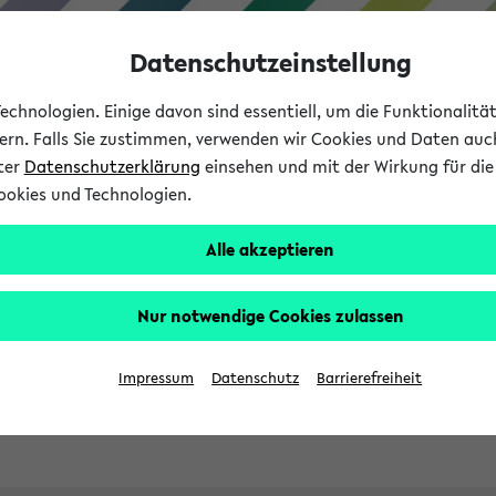
Datenschutzeinstellung
chnologien. Einige davon sind essentiell, um die Funktionalit
sern. Falls Sie zustimmen, verwenden wir Cookies und Daten auc
nter
Datenschutzerklärung
einsehen und mit der Wirkung für die 
ookies und Technologien.
Studies
Teaching
Internati
Alle akzeptieren
ht in English
Nur notwendige Cookies zulassen
Impressum
Datenschutz
Barrierefreiheit
Previous...