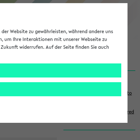
eKVV
ät der Website zu gewährleisten, während andere uns
h, um Ihre Interaktionen mit unserer Webseite zu
Zukunft widerrufen. Auf der Seite finden Sie auch
onal
MyUni
DE
LOG IN
S
Links
i
Use the combination search to
d
find specific lectures
e
How to indicate courses offered
b
in English
a