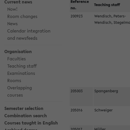
Current news
Reference
Teaching staff
no.
Now!
Room changes
200923
Wendisch, Peters-
Wendisch, Stegel
News
Calendar integration
and newsfeeds
Organisation
Faculties
Teaching staff
Examinations
Rooms
Overlapping
205003
Spangenberg
courses
Semester selection
205016
Schweiger
Combination search
Courses taught in English
205017
Müller