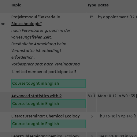
Topic
Type
Dates
Projektmodul "Bakterielle
Pj
by appointment [12.1
mann
Biotechnologie"
nach Vereinbarung; auch in der
vorlesungsfreien Zeit.
Persönliche Anmeldung beim
Veranstalter ist unbedingt
erforderlich.
Vorbesprechung: nach Vereinbarung
Limited number of participants: 5
Course taught in English
Advanced statistics with R
V+Ü
Mon 10-12 in W0-135 [
Course taught in English
Literaturseminar: Chemical Ecology
S
Thu 16-18 in V2-145 [1
Course taught in English
Lehrstuhlseminar Chemical Ecology
S
Tue 8:30-10:00 in V2-1