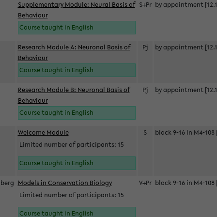
Supplementary Module: Neural Basis of
S+Pr
by appointment [12.1
Behaviour
Course taught in English
Research Module A: Neuronal Basis of
Pj
by appointment [12.1
Behaviour
Course taught in English
Research Module B: Neuronal Basis of
Pj
by appointment [12.1
Behaviour
Course taught in English
s
Welcome Module
S
block 9-16 in M4-108 
Limited number of participants: 15
Course taught in English
berg
Models in Conservation Biology
V+Pr
block 9-16 in M4-108 
Limited number of participants: 15
Course taught in English