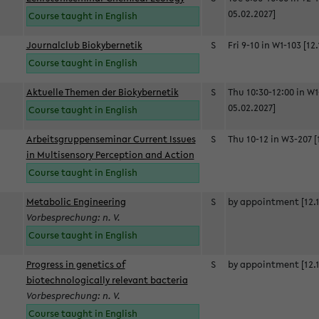
05.02.2027]
Course taught in English
Journalclub Biokybernetik
S
Fri 9-10 in W1-103 [12
Course taught in English
Aktuelle Themen der Biokybernetik
S
Thu 10:30-12:00 in W1
05.02.2027]
Course taught in English
Arbeitsgruppenseminar Current Issues
S
Thu 10-12 in W3-207 [
in Multisensory Perception and Action
Course taught in English
Metabolic Engineering
S
by appointment [12.1
Vorbesprechung: n. V.
Course taught in English
Progress in genetics of
S
by appointment [12.1
biotechnologically relevant bacteria
Vorbesprechung: n. V.
Course taught in English