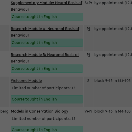
Supplementary Module: Neural Basis of
S+Pr
by appointment [12.1
Behaviour
Course taught in English
Research Module A: Neuronal Basis of
Pj
by appointment [12.1
Behaviour
Course taught in English
Research Module B: Neuronal Basis of
Pj
by appointment [12.1
Behaviour
Course taught in English
s
Welcome Module
S
block 9-16 in M4-108 
Limited number of participants: 15
Course taught in English
berg
Models in Conservation Biology
V+Pr
block 9-16 in M4-108 
Limited number of participants: 15
Course taught in English