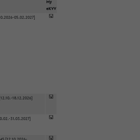
r
My
eKVV
0.2026-05.02.2027]
12.10.-18.12.2026]
0.02.-31.03.2027]
45 [12.10.2026-