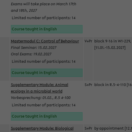
Exams will take place on March 17th
and 18th, 2027
Limited number of participants: 14
Course taught in English
Mastermodul C: Control of Behaviour
V+Pr
block 9-16 in W1-229,
Final Seminar: 15.02.2027
[11.01.-15.02.2027]
Oral Exams: 19.02.2027
Limited number of participants: 14
Course taught in English
Supplementary Module: Animal
S+Pr
block in R.5-4-110 [16
ecology in a microbial world
Vorbesprechung: 01.02., R.5 4-100
Limited number of participants: 14
Course taught in English
Supplementary Module: Biological
S+Pr
by appointment [12.1