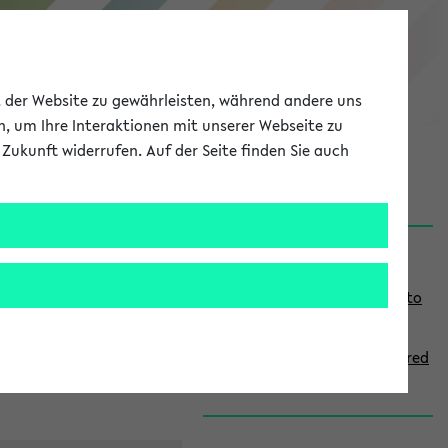
eKVV
ät der Website zu gewährleisten, während andere uns
h, um Ihre Interaktionen mit unserer Webseite zu
Zukunft widerrufen. Auf der Seite finden Sie auch
onal
MyUni
DE
LOG IN
S
Links
i
Use the combination search to
d
find specific lectures
e
How to indicate courses offered
b
in English
a