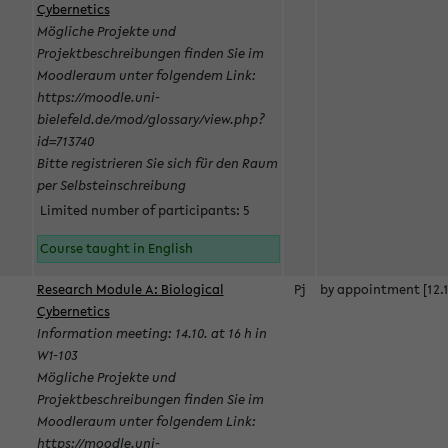
Cybernetics
Mögliche Projekte und
Projektbeschreibungen finden Sie im
Moodleraum unter folgendem Link:
https://moodle.uni-
bielefeld.de/mod/glossary/view.php?
id=713740
Bitte registrieren Sie sich für den Raum
per Selbsteinschreibung
Limited number of participants: 5
Course taught in English
Research Module A: Biological
Pj
by appointment [12.1
Cybernetics
Information meeting: 14.10. at 16 h in
W1-103
Mögliche Projekte und
Projektbeschreibungen finden Sie im
Moodleraum unter folgendem Link:
https://moodle.uni-