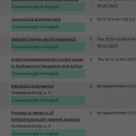
05.02.2027]
Course taught in English
Journalclub Biokybernetik
S
Fri 9-10 in W1-103 [12
Course taught in English
Aktuelle Themen der Biokybernetik
S
Thu 10:30-12:00 in W1
05.02.2027]
Course taught in English
Arbeitsgruppenseminar Current Issues
S
Thu 10-12 in W3-207 [
in Multisensory Perception and Action
Course taught in English
Metabolic Engineering
S
by appointment [12.1
Vorbesprechung: n. V.
Course taught in English
Progress in genetics of
S
by appointment [12.1
biotechnologically relevant bacteria
Vorbesprechung: n. V.
Course taught in English