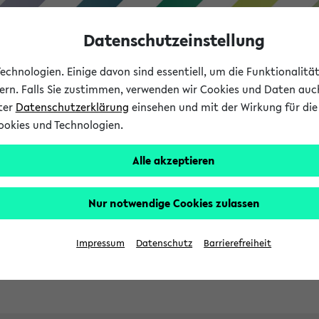
Datenschutzeinstellung
chnologien. Einige davon sind essentiell, um die Funktionalit
sern. Falls Sie zustimmen, verwenden wir Cookies und Daten auc
nter
Datenschutzerklärung
einsehen und mit der Wirkung für die 
ookies und Technologien.
Studies
Teaching
Internati
Alle akzeptieren
ht in English
Nur notwendige Cookies zulassen
Impressum
Datenschutz
Barrierefreiheit
Previous...