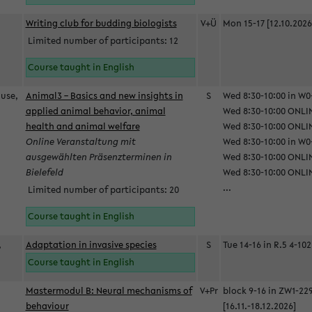
Writing club for budding biologists
V+Ü
Mon 15-17 [12.10.2026
Limited number of participants: 12
Course taught in English
ause,
Animal3 – Basics and new insights in
S
Wed 8:30-10:00 in W0-
applied animal behavior, animal
Wed 8:30-10:00 ONLIN
health and animal welfare
Wed 8:30-10:00 ONLINE
Online Veranstaltung mit
Wed 8:30-10:00 in W0-
ausgewählten Präsenzterminen in
Wed 8:30-10:00 ONLIN
Bielefeld
Wed 8:30-10:00 ONLIN
...
Limited number of participants: 20
Course taught in English
,
Adaptation in invasive species
S
Tue 14-16 in R.5 4-102
Course taught in English
Mastermodul B: Neural mechanisms of
V+Pr
block 9-16 in ZW1-22
behaviour
[16.11.-18.12.2026]