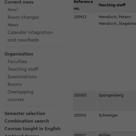
Current news
Reference
Teaching staff
no.
Now!
Room changes
200923
Wendisch, Peters-
Wendisch, Stegel
News
Calendar integration
and newsfeeds
Organisation
Faculties
Teaching staff
Examinations
Rooms
Overlapping
205003
Spangenberg
courses
Semester selection
205016
Schweiger
Combination search
Courses taught in English
205017
Müller