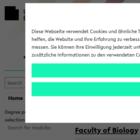
Diese Webseite verwendet Cookies und ähnliche Te
helfen, die Website und Ihre Erfahrung zu verbes
messen. Sie können Ihre Einwilligung jederzeit u
zusätzliche Informationen zu den verwendeten C
University
Research
Courses taug
my
Home
eKVV
Semester:
WiSe 2026/2027
SoSe 2026
Degree programme
selection
Search for modules
Faculty of Biology