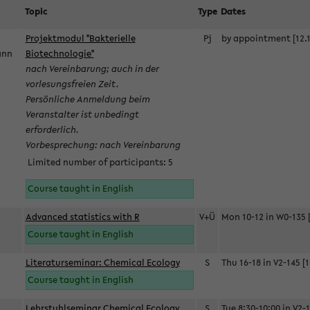
Topic
Type
Dates
Projektmodul "Bakterielle
Pj
by appointment [12.1
mann
Biotechnologie"
nach Vereinbarung; auch in der
vorlesungsfreien Zeit.
Persönliche Anmeldung beim
Veranstalter ist unbedingt
erforderlich.
Vorbesprechung: nach Vereinbarung
Limited number of participants: 5
Course taught in English
Advanced statistics with R
V+Ü
Mon 10-12 in W0-135 [
Course taught in English
Literaturseminar: Chemical Ecology
S
Thu 16-18 in V2-145 [1
Course taught in English
Lehrstuhlseminar Chemical Ecology
S
Tue 8:30-10:00 in V2-1