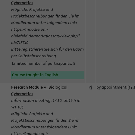
Cybernetics
Mögliche Projekte und
Projektbeschreibungen finden Sie im
Moodleraum unter folgendem Link:
https://moodle.uni-
bielefeld.de/mod/glossary/view.php?
id=713740
Bitte registrieren Sie sich für den Raum
per Selbsteinschreibung
Limited number of participants: 5
Course taught in English
Research Module A: Biological
Pj
by appointment [12.1
Cybernetics
Information meeting: 14.10. at 16 h in
W1-103
Mögliche Projekte und
Projektbeschreibungen finden Sie im
Moodleraum unter folgendem Link:
https://moodle.uni-