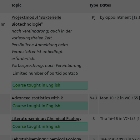
Topic
Type
Dates
Projektmodul "Bakterielle
Pj
by appointment [12.1
mann
Biotechnologie"
nach Vereinbarung; auch in der
vorlesungsfreien Zeit.
Persönliche Anmeldung beim
Veranstalter ist unbedingt
erforderlich.
Vorbesprechung: nach Vereinbarung
Limited number of participants: 5
Course taught in English
Advanced statistics with R
V+Ü
Mon 10-12 in W0-135 [
Course taught in English
Literaturseminar: Chemical Ecology
S
Thu 16-18 in V2-145 [1
Course taught in English
Lehrstuhlseminar Chemical Ecology
S
Tue 8:30-10:00 in V2-1