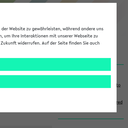
eKVV
ät der Website zu gewährleisten, während andere uns
h, um Ihre Interaktionen mit unserer Webseite zu
Zukunft widerrufen. Auf der Seite finden Sie auch
onal
MyUni
DE
LOG IN
S
Links
i
Use the combination search to
d
find specific lectures
e
How to indicate courses offered
b
in English
a