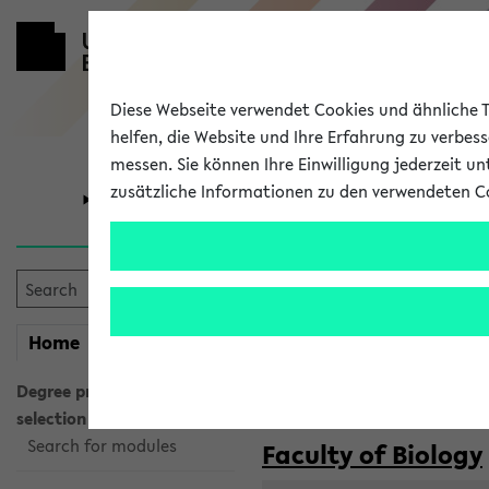
Diese Webseite verwendet Cookies und ähnliche Te
helfen, die Website und Ihre Erfahrung zu verbes
messen. Sie können Ihre Einwilligung jederzeit u
zusätzliche Informationen zu den verwendeten C
University
Research
Courses taug
my
Home
eKVV
Semester:
WiSe 2026/2027
SoSe 2026
Degree programme
selection
Search for modules
Faculty of Biology