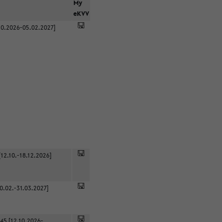
r
My
eKVV
0.2026-05.02.2027]
12.10.-18.12.2026]
0.02.-31.03.2027]
45 [12.10.2026-