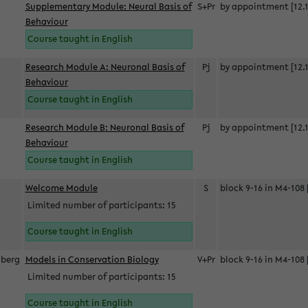
Supplementary Module: Neural Basis of
S+Pr
by appointment [12.1
Behaviour
Course taught in English
Research Module A: Neuronal Basis of
Pj
by appointment [12.1
Behaviour
Course taught in English
Research Module B: Neuronal Basis of
Pj
by appointment [12.1
Behaviour
Course taught in English
s
Welcome Module
S
block 9-16 in M4-108 
Limited number of participants: 15
Course taught in English
berg
Models in Conservation Biology
V+Pr
block 9-16 in M4-108 
Limited number of participants: 15
Course taught in English