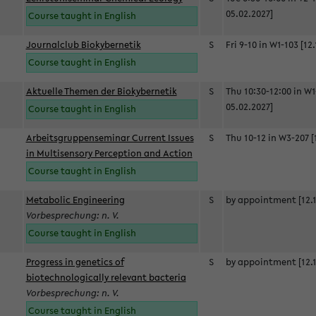
05.02.2027]
Course taught in English
Journalclub Biokybernetik
S
Fri 9-10 in W1-103 [12
Course taught in English
Aktuelle Themen der Biokybernetik
S
Thu 10:30-12:00 in W1
05.02.2027]
Course taught in English
Arbeitsgruppenseminar Current Issues
S
Thu 10-12 in W3-207 [
in Multisensory Perception and Action
Course taught in English
Metabolic Engineering
S
by appointment [12.1
Vorbesprechung: n. V.
Course taught in English
Progress in genetics of
S
by appointment [12.1
biotechnologically relevant bacteria
Vorbesprechung: n. V.
Course taught in English