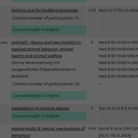
Writing club for budding biologists
V+Ü
Mon 15-17 [12.10.2026
Limited number of participants: 12
Course taught in English
ause,
Animal3 – Basics and new insights in
S
Wed 8:30-10:00 in W0-
applied animal behavior, animal
Wed 8:30-10:00 ONLIN
health and animal welfare
Wed 8:30-10:00 ONLINE
Online Veranstaltung mit
Wed 8:30-10:00 in W0-
ausgewählten Präsenzterminen in
Wed 8:30-10:00 ONLIN
Bielefeld
Wed 8:30-10:00 ONLIN
...
Limited number of participants: 20
Course taught in English
,
Adaptation in invasive species
S
Tue 14-16 in R.5 4-102
Course taught in English
Mastermodul B: Neural mechanisms of
V+Pr
block 9-16 in ZW1-22
behaviour
[16.11.-18.12.2026]