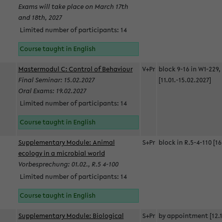
Exams will take place on March 17th
and 18th, 2027
Limited number of participants: 14
Course taught in English
Mastermodul C: Control of Behaviour
V+Pr
block 9-16 in W1-229,
Final Seminar: 15.02.2027
[11.01.-15.02.2027]
Oral Exams: 19.02.2027
Limited number of participants: 14
Course taught in English
Supplementary Module: Animal
S+Pr
block in R.5-4-110 [16
ecology in a microbial world
Vorbesprechung: 01.02., R.5 4-100
Limited number of participants: 14
Course taught in English
Supplementary Module: Biological
S+Pr
by appointment [12.1