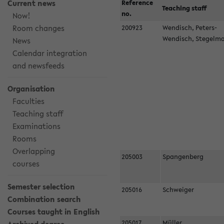
Current news
Reference
Teaching staff
no.
Now!
Room changes
200923
Wendisch, Peters-
Wendisch, Stegel
News
Calendar integration
and newsfeeds
Organisation
Faculties
Teaching staff
Examinations
Rooms
Overlapping
205003
Spangenberg
courses
Semester selection
205016
Schweiger
Combination search
Courses taught in English
205017
Müller