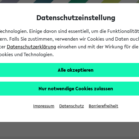
Datenschutzeinstellung
chnologien. Einige davon sind essentiell, um die Funktionalit
sern. Falls Sie zustimmen, verwenden wir Cookies und Daten auc
nter
Datenschutzerklärung
einsehen und mit der Wirkung für die 
ookies und Technologien.
Studies
Teaching
Internati
Alle akzeptieren
ht in English
Nur notwendige Cookies zulassen
Impressum
Datenschutz
Barrierefreiheit
Previous...